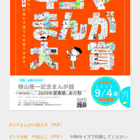
2026年度事業
未分類
- Category -
,
4コマまんがの描き方（PDF）
4コマ台紙 中線なし（PDF）
※B4サイズで印刷してください