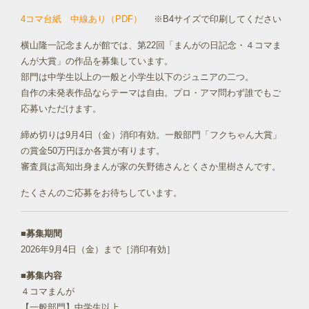
4コマ台紙 中線あり（PDF）
※B4サイズで印刷してください
横山隆一記念まんが館では、第22回「まんがの日記念・４コマま
んが大賞」の作品を募集しています。
部門は中学生以上の一般と小学生以下のジュニアの二つ。
自作の未発表作品ならテーマは自由。プロ・アマ問わず誰でもご
応募いただけます。
締め切りは9月4日（金）消印有効。一般部門「フクちゃん大賞」
の賞金50万円ほか各賞が有ります。
審査員は高知出身まんが家の矢野徳さんとくさか里樹さんです。
たくさんのご応募をお待ちしています。
■募集期間
2026年9月4日（金）まで［消印有効］
■募集内容
４コマまんが
【一般部門】中学生以上