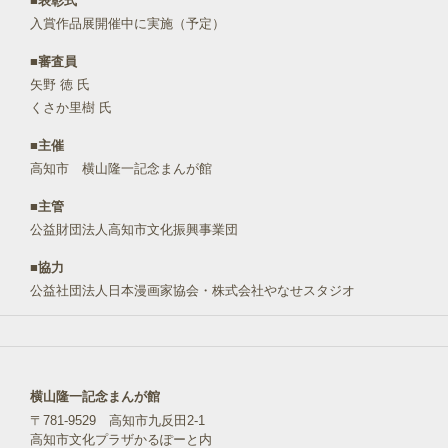
■
表彰式
入賞作品展開催中に実施（予定）
■審査員
矢野 徳 氏
くさか里樹 氏
■主催
高知市 横山隆一記念まんが館
■主管
公益財団法人高知市文化振興事業団
■協力
公益社団法人日本漫画家協会・株式会社やなせスタジオ
横山隆一記念まんが館
〒781-9529 高知市九反田2-1
高知市文化プラザかるぽーと内