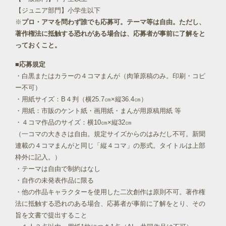
【ジュニア部門】小学生以下
※
プロ・アマを問わず誰でも応募可。テーマ等は自由。ただし、
著作権法に抵触する恐れがある場合は、応募者が事前に了解をと
っておくこと。
■応募規定
・白黒またはカラーの４コマまんが（肉筆原稿のみ。印刷・コピ
ー不可）
・用紙サイズ：B４判（横25.7㎝×縦36.4㎝）
・用紙：市販のケント紙・画用紙・まんが用原稿用紙 等
・４コマ作品のサイズ：横10㎝×縦32㎝
（一コマの大きさは自由。規定サイズからのはみだし不可。新聞
連載の４コマまんがと同じ「縦４コマ」の形式。タイトルは上部
枠外に記入。）
・テーマは自由で制約はなし
・自作の未発表作品に限る
・他の作品キャラクターを使用した二次創作は原則不可。著作権
法に抵触する恐れのある場合、応募者が事前に了解をとり、その
旨を文書で提出すること