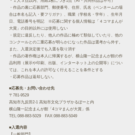
・１人３点以内、用紙1枚につき1点（AI・共同作品は不可）
・作品の裏に応募部門、郵便番号、住所、氏名（ペンネームの場
合は本名も記入・要フリガナ）、職業（学校名・学年）、生年月
日、電話番号を明記 ※応募に関する個人情報は「４コマまんが
大賞」の目的以外には使用しない
・規定に違反したり、他人の作品に極めて類似していたり、他の
コンクールとの二重応募が明らかになった作品は選考から外す。
また、入選決定後でも入選を取り消す
・作品の著作権は本人に帰属するが、横山隆一記念まんが館の作
品利用（展示や印刷、出版、インターネット上の公開等）につい
ては、これを本人の許可なく行えることを条件とする
・応募作品は返却しない。
■応募先・お問い合わせ先
〒781-9529
高知市九反田2-1 高知市文化プラザかるぽーと内
横山隆一記念まんが館「4コマまんが大賞」係
TEL:088-883-5029 FAX:088-883-5049
■入選内容
【一般部門】