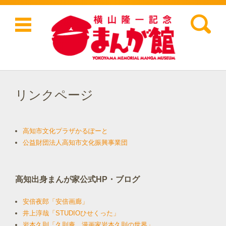
検索:
コンテンツに移動
リンクページ
高知市文化プラザかるぽーと
公益財団法人高知市文化振興事業団
高知出身まんが家公式HP・ブログ
安倍夜郎「安倍画廊」
井上淳哉「STUDIOひせくった」
岩本久則「久則庵 漫画家岩本久則の世界」