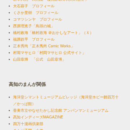
大石容子 プロフィール
くさか里樹 プロフィール
コマツシンヤ プロフィール
西原理恵子「鳥頭の城」
橋村政海「橋村政海 ＠おかしなアート」（Ｘ）
福原鉄平 プロフィール
正木秀尚「正木秀尚 Comic Works」
村岡マサヒロ「村岡マサヒロ 公式サイト」
山田章博 「公式 山田章博
」
高知のまんが関係
海洋堂シマントミュージアムビレッジ（海洋堂ホビー館四万十
／かっぱ館）
香美市立やなせたかし記念館 アンパンマンミュージアム
高知インディーズMAGAZINE
四万十漫画倶楽部