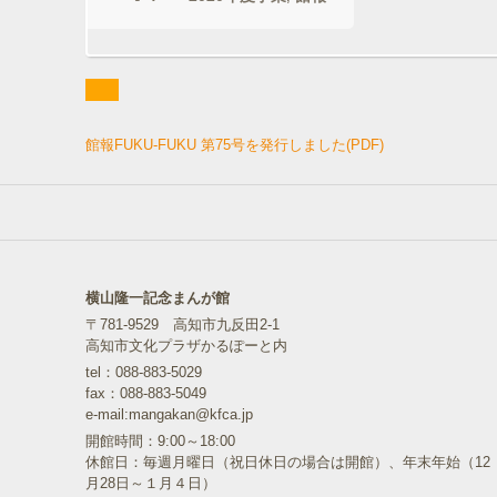
館報FUKU-FUKU 第75号を発行しました(PDF)
横山隆一記念まんが館
〒781-9529 高知市九反田2-1
高知市文化プラザかるぽーと内
tel：088-883-5029
fax：088-883-5049
e-mail:mangakan@kfca.jp
開館時間：9:00～18:00
休館日：毎週月曜日（祝日休日の場合は開館）、年末年始（12
月28日～１月４日）