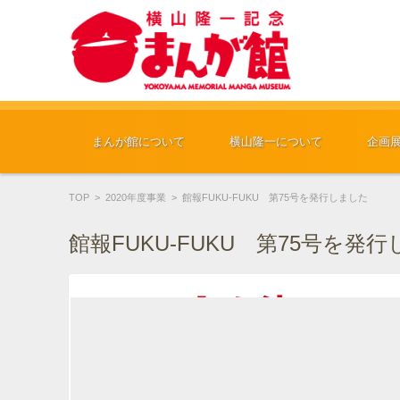
コンテンツに移動
まんが館について
横山隆一について
企画
TOP
>
2020年度事業
>
館報FUKU-FUKU 第75号を発行しました
館報FUKU-FUKU 第75号を発