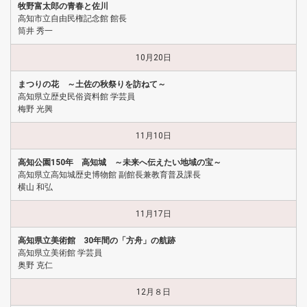
牧野富太郎の青春と佐川
高知市立自由民権記念館 館長
筒井 秀一
10月20日
まつりの花 ～土佐の秋祭りを訪ねて～
高知県立歴史民俗資料館 学芸員
梅野 光興
11月10日
高知公園150年 高知城 ～未来へ伝えたい地域の宝～
高知県立高知城歴史博物館 副館長兼教育普及課長
横山 和弘
11月17日
高知県立美術館 30年間の「方舟」の航跡
高知県立美術館 学芸員
奥野 克仁
12月８日