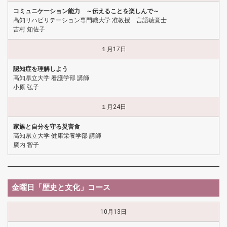
コミュニケーション能力 ～伝えることを楽しんで～
高知リハビリテーション専門職大学 准教授 言語聴覚士
吉村 知佐子
１月17日
認知症を理解しよう
高知県立大学 看護学部 講師
小原 弘子
１月24日
家族と自分を守る災害食
高知県立大学 健康栄養学部 講師
廣内 智子
金曜日「歴史と文化」コース
10月13日