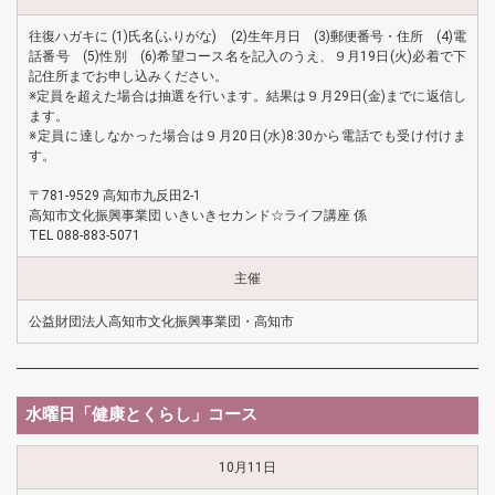
往復ハガキに (1)氏名(ふりがな) (2)生年月日 (3)郵便番号・住所 (4)電
話番号 (5)性別 (6)希望コース名を記入のうえ、９月19日(火)必着で下
記住所までお申し込みください。
※定員を超えた場合は抽選を行います。結果は９月29日(金)までに返信し
ます。
※定員に達しなかった場合は９月20日(水)8:30から電話でも受け付けま
す。
〒781-9529 高知市九反田2-1
高知市文化振興事業団 いきいきセカンド☆ライフ講座 係
TEL 088-883-5071
主催
公益財団法人高知市文化振興事業団・高知市
水曜日「健康とくらし」コース
10月11日