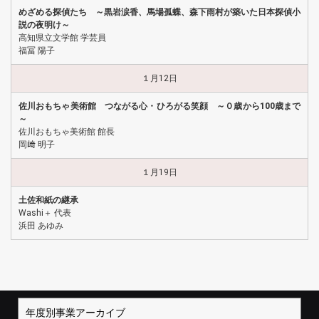
めざめる探偵たち ～黒岩涙香、馬場孤蝶、森下雨村が築いた日本探偵小
説の夜明け～
高知県立文学館 学芸員
福冨 陽子
１月12日
佐川おもちゃ美術館 つながる心・ひろがる笑顔 ～０歳から100歳まで
～
佐川おもちゃ美術館 館長
岡﨑 明子
１月19日
土佐和紙の継承
Washi＋ 代表
浜田 あゆみ