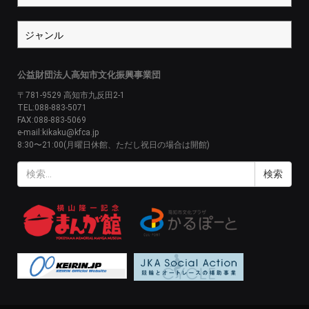
公益財団法人高知市文化振興事業団
〒781-9529 高知市九反田2-1
TEL:088-883-5071
FAX:088-883-5069
e-mail:kikaku@kfca.jp
8:30〜21:00(月曜日休館、ただし祝日の場合は開館)
検
索: