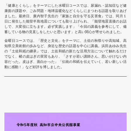
「健康とくらし」をテーマにした水曜日コースでは、尿漏れ・認知症など健
康面の課題や、ごみ問題・地球温暖化などくらしにまつわる話題を取りあげ
ました。最終日、廣内智子先生の『家族と自分を守る災害食』では、同月１
日に発生した能登半島地震についても取り上げられ、「能登地震直後のお話
しで、大変役に立ちます。必ず実践します」「今回の講義を参考にして、備
蓄している物の見直しをしたいと思います」と高い関心が寄せられました。
金曜日コースでは、「歴史と文化」をテーマに、土佐の秋祭りや高知城、高
知県立美術館の歩みなど、身近な歴史の話題を中心に講義。浜田あゆみ先生
の『土佐和紙の継承』では、土佐和紙の新たな活用方法について触れるだけ
でなく、楮の皮はぎの実習もあり、「さすが若い講師さん、思いがけない内
容だった。皮はぎ、面白かった」「伝統の和紙を伝えていく、若い新しい活
動に感動！」など好評を博しました。