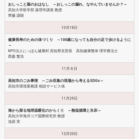
おしっこと薬のおはなし ～おしっこの漏れ、なやんでいませんか？～
高知大学医学部 薬理学講座 教授
齊藤 源顕
10月18日
健康長寿のための体づくり ～100歳になっても自分の足で歩けるように
～
NPO法人にっぽん健康村 高知県支部長 高知健康整体 理学療法士
西森 繁浩
11月８日
高知市のごみ事情 ～ごみ収集の現場から考えるSDGs～
高知市環境業務課 相談サービス係
11月29日
海から探る地球温暖化のからくり ～熱塩循環と氷床～
高知大学海洋コア国際研究所 教授
池原 実
12月20日