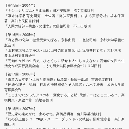
【第15回＝2004年】
『ナショナリズムと自由民権』田村安興著 清文堂出版刊
『幕末洋学教育史研究－土佐藩「徳弘家資料」による実態分析』坂本保富
著 高知市民図書館刊
『人間の輪郭－共生への理念』武藤整司著 不二出版刊
【第16回＝2005年】
『海と湖の化学－微量元素で探る』宗林由樹・一色健司編 京都大学学術出
版会刊
『山村環境社会学序説－現代山村の限界集落化と流域共同管理』大野晃著
農山漁村文化協会刊
『高知の女性の生活史－ひとくちに話せる人生じゃあない』高知の女性の生
活史作成実行委員会編 こうち男女共同参画社会づくり財団刊
【第17回＝2006年】
『街道の日本史47土佐と南海道』秋澤繁・荻慎一郎編 吉川弘文館刊
『神経心理学－認知・行為の神経機構とその障害』八木文雄著 放送大学教
育振興会刊
『ここまでわかったアユの本－変化する川と鮎､天然アユはどこにいる？』高
橋勇夫・東健作著 築地書館刊
【第18回＝2007年】
『歴史家の遠めがね・虫めがね』髙橋昌明著 角川学芸出版刊
『幻の鶏土佐ジロー20歳－スーパーブランドへの軌跡』掛水雅彦著 高知新
聞社刊