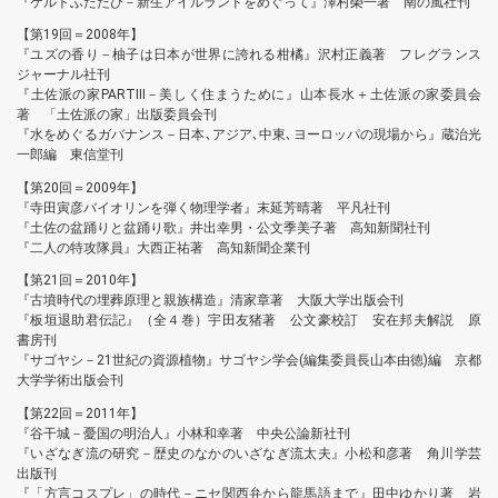
『ケルトふたたび－新生アイルランドをめぐって』澤村榮一著 南の風社刊
【第19回＝2008年】
『ユズの香り－柚子は日本が世界に誇れる柑橘』沢村正義著 フレグランス
ジャーナル社刊
『土佐派の家PARTIII－美しく住まうために』山本長水＋土佐派の家委員会
著 「土佐派の家」出版委員会刊
『水をめぐるガバナンス－日本､アジア､中東､ヨーロッパの現場から』蔵治光
一郎編 東信堂刊
【第20回＝2009年】
『寺田寅彦バイオリンを弾く物理学者』末延芳晴著 平凡社刊
『土佐の盆踊りと盆踊り歌』井出幸男・公文季美子著 高知新聞社刊
『二人の特攻隊員』大西正祐著 高知新聞企業刊
【第21回＝2010年】
『古墳時代の埋葬原理と親族構造』清家章著 大阪大学出版会刊
『板垣退助君伝記』（全４巻）宇田友猪著 公文豪校訂 安在邦夫解説 原
書房刊
『サゴヤシ－21世紀の資源植物』サゴヤシ学会(編集委員長山本由徳)編 京都
大学学術出版会刊
【第22回＝2011年】
『谷干城－憂国の明治人』小林和幸著 中央公論新社刊
『いざなぎ流の研究－歴史のなかのいざなぎ流太夫』小松和彦著 角川学芸
出版刊
『「方言コスプレ」の時代－ニセ関西弁から龍馬語まで』田中ゆかり著 岩