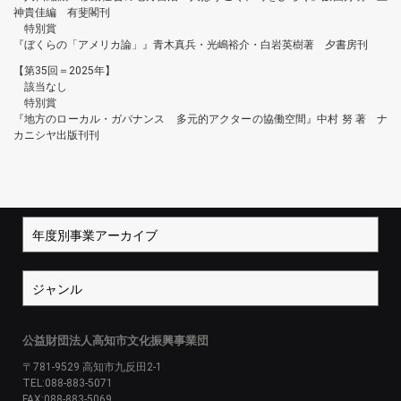
神貴佳編 有斐閣刊
特別賞
『ぼくらの「アメリカ論」』青木真兵・光嶋裕介・白岩英樹著 夕書房刊
【第35回＝2025年】
該当なし
特別賞
『地方のローカル・ガバナンス 多元的アクターの協働空間』中村 努 著 ナ
カニシヤ出版刊刊
公益財団法人高知市文化振興事業団
〒781-9529 高知市九反田2-1
TEL:088-883-5071
FAX:088-883-5069