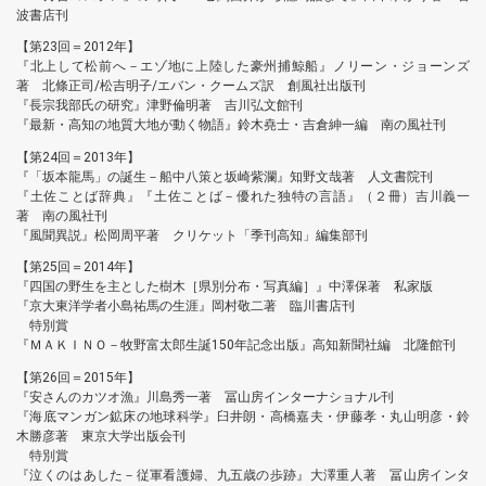
波書店刊
【第23回＝2012年】
『北上して松前へ－エゾ地に上陸した豪州捕鯨船』ノリーン・ジョーンズ
著 北條正司/松吉明子/エバン・クームズ訳 創風社出版刊
『長宗我部氏の研究』津野倫明著 吉川弘文館刊
『最新・高知の地質大地が動く物語』鈴木堯士・吉倉紳一編 南の風社刊
【第24回＝2013年】
『「坂本龍馬」の誕生－船中八策と坂崎紫瀾』知野文哉著 人文書院刊
『土佐ことば辞典』『土佐ことば－優れた独特の言語』（２冊）吉川義一
著 南の風社刊
『風聞異説』松岡周平著 クリケット「季刊高知」編集部刊
【第25回＝2014年】
『四国の野生を主とした樹木［県別分布・写真編］』中澤保著 私家版
『京大東洋学者小島祐馬の生涯』岡村敬二著 臨川書店刊
特別賞
『ＭＡＫＩＮＯ－牧野富太郎生誕150年記念出版』高知新聞社編 北隆館刊
【第26回＝2015年】
『安さんのカツオ漁』川島秀一著 冨山房インターナショナル刊
『海底マンガン鉱床の地球科学』臼井朗・高橋嘉夫・伊藤孝・丸山明彦・鈴
木勝彦著 東京大学出版会刊
特別賞
『泣くのはあした－従軍看護婦、九五歳の歩跡』大澤重人著 冨山房インタ