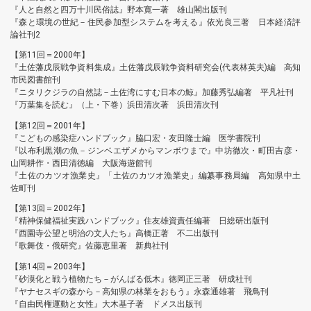
『人と自然と四万十川民俗誌』野本寛一著 雄山閣出版刊
『森と環境の世紀－住民参加型システムを考える』依光良三著 日本経済評
論社刊2
【第11回＝2000年】
『土佐藩戊辰戦争資料集成』土佐藩戊辰戦争資料研究会(代表林英夫)編 高知
市民図書館刊
『ニタリクジラの自然誌－土佐湾にすむ日本の鯨』加藤秀弘編著 平凡社刊
『万葉集を読む』（上・下巻）浜田清次著 浜田清次刊
【第12回＝2001年】
『こどもの感染症ハンドブック』脇口宏・友田隆士編 医学書院刊
『以布利黒潮の魚－ジンベエザメからマンボウまで』中坊徹次・町田吉彦・
山岡耕作・西田清徳編 大阪海遊館刊
『土佐のカツオ漁業史』「土佐のカツオ漁業史」編纂事務局編 高知県中土
佐町刊
【第13回＝2002年】
『精神保健福祉実践ハンドブック』住友雄資責任編著 日総研出版刊
『西園寺公望と明治の文人たち』高橋正著 不二出版刊
『歌舞伎・俄研究』佐藤恵里著 新典社刊
【第14回＝2003年】
『砂漠化と戦う植物たち－がんばる低木』徳岡正三著 研成社刊
『ヤナセスギの森から－高知県の林業をおもう』永森通雄著 飛鳥刊
『自由民権運動と女性』大木基子著 ドメス出版刊