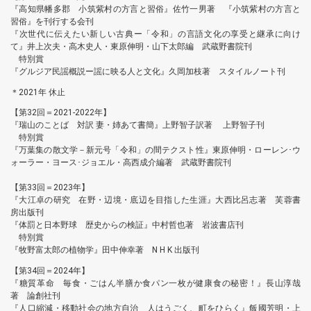
『高知県幡多郡 小筑紫村の方言と習俗』佐竹一男著 『小筑紫村の方言と
習俗』を刊行する会刊
『次世代に伝えたい新しい古典ー「令和」の言語文化の享受と継承に向け
て』井上次夫・高木史人・東原伸明・山下太郎編 武蔵野書院刊
特別賞
『グルジア民謡概説ー謡に映る人と文化』久岡加枝著 スタイルノート刊
＊2021年 休止
【第32回＝2021-2022年】
『瑞山のことば 対訳 妻・姉あて書簡』上野智子訳著 上野智子刊
特別賞
『万葉集の散文学－新元号「令和」の間テクスト性』東原伸明・ローレン･ウ
ォーラー・ヨース･ジョエル・高西成介編著 武蔵野書院刊
【第33回＝2023年】
『大江卓の研究 在野・辺境・底辺を目指した生涯』大西比呂志著 芙蓉書
房出版刊
『体罰と日本野球 歴史からの検証』中村哲也著 岩波書店刊
特別賞
『牧野富太郎の植物学』田中伸幸著 N H K 出版刊
【第34回＝2024年】
『糖質革命 毎食・ごはん半膳か食パン一枚が健康食の秘密！』長山淳哉
著 論創社刊
『人口縮減・移動社会の地方自治 人はうごく、町をひらく』飯國芳明・上