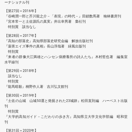
ーナショナル刊
【第27回＝2016年】
『谷崎潤一郎と芥川龍之介－「表現」の時代－』田鎖数馬著 翰林書房刊
『宮本常一と土佐源氏の真実』井出幸男著 梟社刊
特別賞 該当なし
【第28回＝2017年】
『高知の部落史』高知県部落史研究会編 解放出版社刊
『薬害エイズ事件の真相』長山淳哉著 緑風出版刊
特別賞
『来者の群像大江満雄とハンセン病療養所の詩人たち』木村哲也著 編集室
水平線刊
【第29回＝2018年】
該当なし
特別賞
『龍馬暗殺』桐野作人著 吉川弘文館刊
【第30回＝2019年】
『土佐の山城 山城50選と発掘された23城跡』松田直則編 ハーベスト出版
刊
特別賞
『大学的高知ガイド－こだわりの歩き方』高知県立大学文化学部編 昭和堂
刊
【第31回＝2020年】