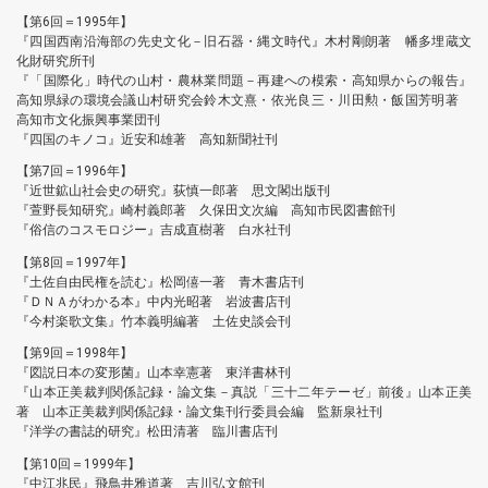
【第6回＝1995年】
『四国西南沿海部の先史文化－旧石器・縄文時代』木村剛朗著 幡多埋蔵文
化財研究所刊
『「国際化」時代の山村・農林業問題－再建への模索・高知県からの報告』
高知県緑の環境会議山村研究会鈴木文熹・依光良三・川田勲・飯国芳明著
高知市文化振興事業団刊
『四国のキノコ』近安和雄著 高知新聞社刊
【第7回＝1996年】
『近世鉱山社会史の研究』荻慎一郎著 思文閣出版刊
『萱野長知研究』崎村義郎著 久保田文次編 高知市民図書館刊
『俗信のコスモロジー』吉成直樹著 白水社刊
【第8回＝1997年】
『土佐自由民権を読む』松岡僖一著 青木書店刊
『ＤＮＡがわかる本』中内光昭著 岩波書店刊
『今村楽歌文集』竹本義明編著 土佐史談会刊
【第9回＝1998年】
『図説日本の変形菌』山本幸憲著 東洋書林刊
『山本正美裁判関係記録・論文集－真説「三十二年テーゼ」前後』山本正美
著 山本正美裁判関係記録・論文集刊行委員会編 監新泉社刊
『洋学の書誌的研究』松田清著 臨川書店刊
【第10回＝1999年】
『中江兆民』飛鳥井雅道著 吉川弘文館刊