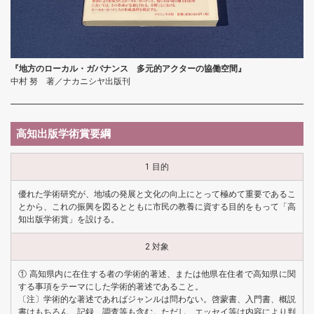
『地方のローカル・ガバナンス 多元的アクターの協働空間』
中村 努 著／ナカニシヤ出版刊
高知出版学術賞要綱
1 目的
優れた学術研究が、地域の発展と文化の向上にとって極めて重要であるこ
とから、これの振興を図るとともに市民の教養に資する目的をもって「高
知出版学術賞」を設ける。
2 対象
① 高知県内に在住する者の学術的著述、または他県在住者で高知県に関
する事項をテーマにした学術的著述であること。
〔注〕学術的な著述であればジャンルは問わない。啓蒙書、入門書、概説
書はもちろん、記録、調査等も含む。ただし、エッセイ等は内容により判