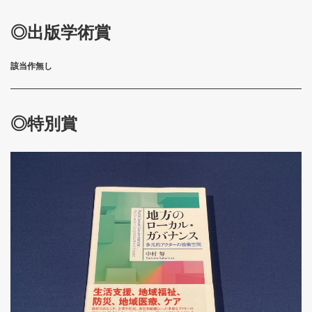
◎出版学術賞
該当作無し
◎
特別賞