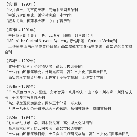
【第1回＝1990年】
『今井貞吉』間宮尚子著 高知市民図書館刊
『中浜万次郎集成』川澄哲夫編 小学館刊
『記者兆民』後藤孝夫著 みすず書房刊
【第2回＝1991年】
『中岡慎太郎全集全一巻』宮地佐一郎編 剄草書房刊
『MRI of the Central Nervous System』森惟明著 Springer-Verlag刊
『土佐藩主山内家歴史資料目録』高知県教委文化振興課編 高知県教育委員
会刊
【第3回＝1992年】
『鹿持雅澄研究』小関清明著 高知市民図書館刊
『土佐自由民権運動史』外崎光広著 高知市文化振興事業団刊
『高知共立学校資料集』土佐女子高等学校編 土佐女子学園刊
【第4回＝1993年】
『日本原色カメムシ図鑑』安永智秀・高井幹夫・山下泉・川村満・川澤哲夫
著 全国農村教育協会刊
『高知県定置網漁業史』岡林正十郎著 私家版
『万世一系王朝の始祖神武天皇の伝説』廣畑輔雄著 風間書房刊
【第5回＝1994年】
『ものがたり考古学』岡本健児著 高知県文化財団刊
『西原清東研究』間宮國夫著 高知市民図書館刊
『土佐自由民権運動日録』土佐自由民権研究会編 高知市文化振興事業団刊