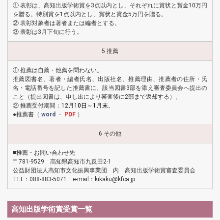
① 表彰は、高知出版学術賞を3点以内とし、それぞれに賞状と賞金10万円
を贈る。特別賞を1点以内とし、賞状と賞金5万円を贈る。
② 表彰対象者は著者または編者とする。
③ 表彰は3月下旬に行う。
5 推薦
① 推薦は自薦・他薦を問わない。
推薦図書名、著者・編者氏名、出版社名、推薦理由、推薦者の住所・氏
名・電話番号を記した推薦書に、該当図書3部を添え審査委員会へ提出の
こと（提出図書は、申し出により審査後に2部まで返却する）。
② 推薦受付期間：
12月10日～1月末
。
●推薦書（
word
・
PDF
）
6 その他
■推薦・お問い合わせ先
〒781-9529 高知県高知市九反田2-1
公益財団法人高知市文化振興事業団 内 高知出版学術賞審査委員会
TEL：088-883-5071 e-mail：kikaku@kfca.jp
高知出版学術賞受賞一覧