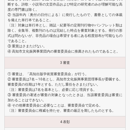
断する。詩歌・小説等の文芸作品および特定の研究者のみが理解可能な高
度の専門書は除く。
② 当該年内〔奥付の日付による〕に発行したもので、書冊としての体裁
を備えた単行本であること。
〔注〕対象は単行本とし、雑誌・紀要等の定期刊行物やパンフレット類は
除く。全集等、複数刊のものは完結した時点を審査対象とする。発行の形
式は問わないが、非売品の場合は希望する者にある程度頒布が可能なもの
であること。
③ 重賞はさまたげない。
④ 高知市文化振興事業団内の審査委員会に推薦されたものであること。
3 審査
① 審査は、「高知出版学術賞審査委員会」が行う。
② 審査委員は7名～10名とし、高知市文化振興事業団理事長が委嘱する。
審査委員の任期は1年とする。ただし重任をさまたげない。
〔注〕審査委員は7名を基本とし、必要に応じ増員する。
③ 審査委員の著述が審査の対象となったときは、当該審査委員は審査に
加わることはできない。
④ その他審査委員会に必要なことは、審査委員会で定める。
〔注〕審査委員会に権威を持たせ、審査の厳正を期したものとする。
4 表彰