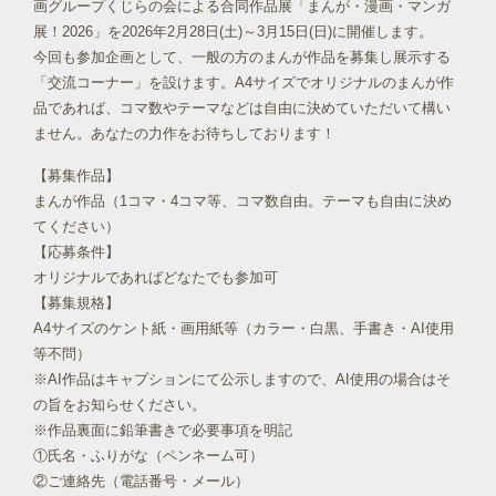
画グループくじらの会による合同作品展「まんが・漫画・マンガ
展！2026」を2026年2月28日(土)～3月15日(日)に開催します。
今回も参加企画として、一般の方のまんが作品を募集し展示する
「交流コーナー」を設けます。A4サイズでオリジナルのまんが作
品であれば、コマ数やテーマなどは自由に決めていただいて構い
ません。あなたの力作をお待ちしております！
【募集作品】
まんが作品（1コマ・4コマ等、コマ数自由。テーマも自由に決め
てください）
【応募条件】
オリジナルであればどなたでも参加可
【募集規格】
A4サイズのケント紙・画用紙等（カラー・白黒、手書き・AI使用
等不問）
※AI作品はキャプションにて公示しますので、AI使用の場合はそ
の旨をお知らせください。
※作品裏面に鉛筆書きで必要事項を明記
①氏名・ふりがな（ペンネーム可）
②ご連絡先（電話番号・メール）