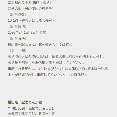
③返却の要不要(来館・郵送)
④その他（AIの使用の有無等）
【応募点数】
1人1点（複数人による共作可）
【応募締切】
2026年2月1日（日）必着
【応募方法】
横山隆一記念まんが館へ郵送もしくは持参
【返 却】
郵送での返却希望の場合は、応募の際に料金分の切手を貼付し、
郵送先を明記した返信用封筒を同封してください。
来館される場合は、3月17日(火)～3月29日(日)の間に横山隆一記念
まんが館3階受付に来館してください。（月曜休館）
横山隆一記念まんが館
〒781-9529 高知市九反田2-1
高知市文化プラザかるぽーと内