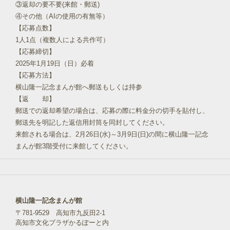
③返却の要不要(来館・郵送)
④その他（AIの使用の有無等）
【応募点数】
1人1点（複数人による共作可）
【応募締切】
2025年1月19日（日）必着
【応募方法】
横山隆一記念まんが館へ郵送もしくは持参
【返 却】
郵送での返却希望の場合は、応募の際に料金分の切手を貼付し、
郵送先を明記した返信用封筒を同封してください。
来館される場合は、2月26日(水)～3月9日(日)の間に横山隆一記念
まんが館3階受付に来館してください。
横山隆一記念まんが館
〒781-9529 高知市九反田2-1
高知市文化プラザかるぽーと内