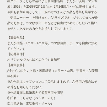
画グループくじらの会による合同作品展「まんが・漫画・マンガ
展！2025」を2025年2月1日(土)～2月24日(月・休)に開催します。
今回も参加企画として、一般の方のまんが作品を募集し展示する
「交流コーナー」を設けます。A4サイズでオリジナルのまんが作
品であれば、コマ数やテーマなどは自由に決めていただいて構い
ません。あなたの力作をお待ちしております！
【募集作品】
まんが作品（1コマ・4コマ等、コマ数自由。テーマも自由に決め
てください）
【応募条件】
オリジナルであればどなたでも参加可
【募集規格】
A4サイズのケント紙・画用紙等（カラー・白黒、手書き・AI使用
等不問）
※AI作品はキャプションにて公示しますので、AI使用の場合はそ
の旨をお知らせください。
※作品裏面に鉛筆書きで必要事項を明記
①氏名・ふりがな（ペンネーム可）
②ご連絡先（電話番号・メール）