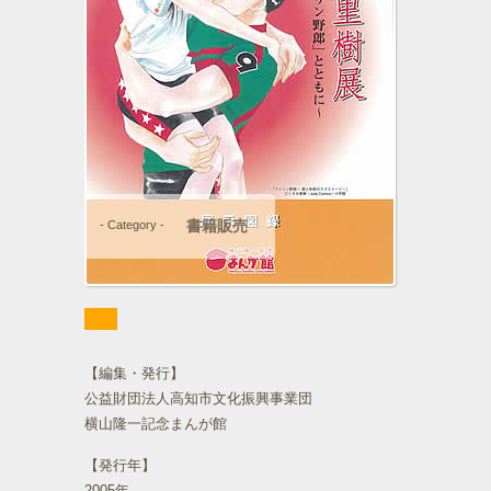
書籍販売
- Category -
【編集・発行】
公益財団法人高知市文化振興事業団
横山隆一記念まんが館
【発行年】