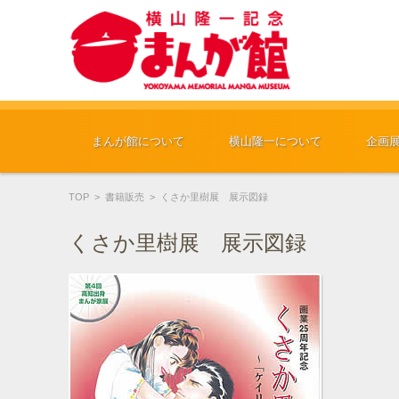
コンテンツに移動
まんが館について
横山隆一について
企画
TOP
>
書籍販売
>
くさか里樹展 展示図録
くさか里樹展 展示図録