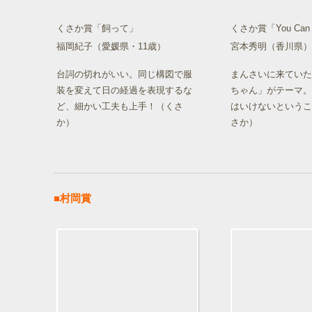
くさか賞「飼って」
くさか賞「You Can S
福岡紀子（愛媛県・11歳）
宮本秀明（香川県）
台詞の切れがいい。同じ構図で服
まんさいに来ていた
装を変えて日の経過を表現するな
ちゃん」がテーマ。
ど、細かい工夫も上手！（くさ
はいけないというこ
か）
さか）
■村岡賞