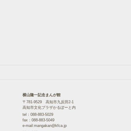
横山隆一記念まんが館
〒781-9529 高知市九反田2-1
高知市文化プラザかるぽーと内
tel：088-883-5029
fax：088-883-5049
e-mail:mangakan@kfca.jp