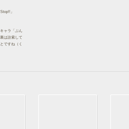
top!!」
キャラ「ぶん
裏は詮索して
とですね（く