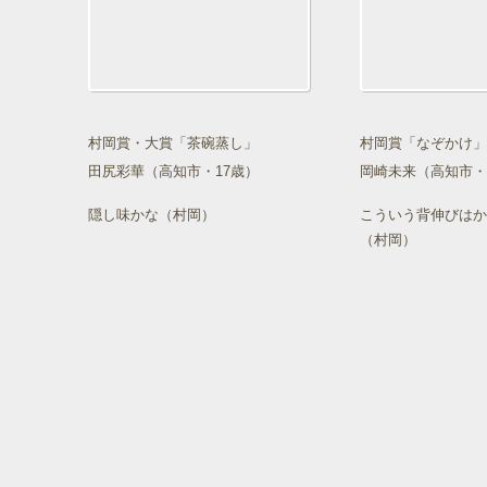
村岡賞・大賞「茶碗蒸し」
村岡賞「なぞかけ」
田尻彩華（高知市・17歳）
岡崎未来（高知市・
隠し味かな（村岡）
こういう背伸びはか
（村岡）