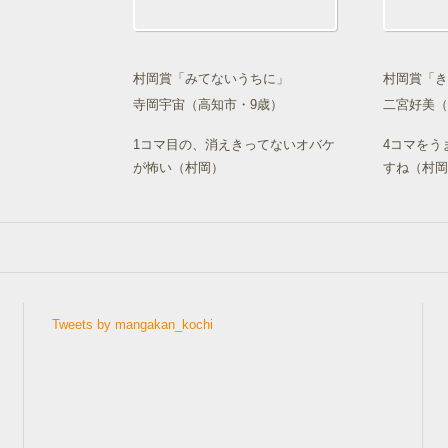
村岡賞「みてないうちに」
村岡賞「き
寺岡宇宙（高知市・9歳）
二宮好美（
1コマ目の、消えきってないオバケ
4コマをう
が怖い（村岡）
すね（村岡
Tweets by mangakan_kochi