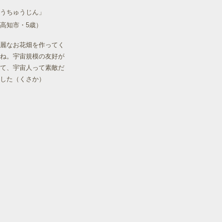
うちゅうじん」
高知市・5歳）
麗なお花畑を作ってく
ね。宇宙規模の友好が
て、宇宙人って素敵だ
した（くさか）