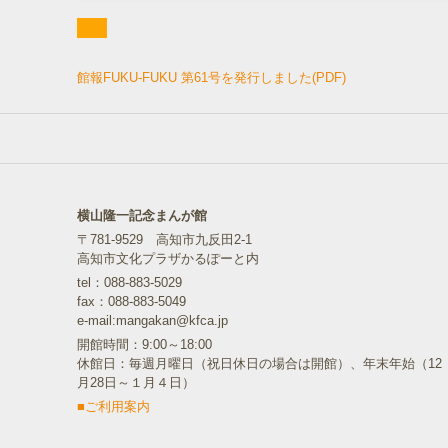
館報FUKU-FUKU 第61号を発行しました(PDF)
横山隆一記念まんが館
〒781-9529 高知市九反田2-1
高知市文化プラザかるぽーと内
tel：088-883-5029
fax：088-883-5049
e-mail:mangakan@kfca.jp
開館時間：9:00～18:00
休館日：毎週月曜日（祝日休日の場合は開館）、年末年始（12
月28日～１月４日）