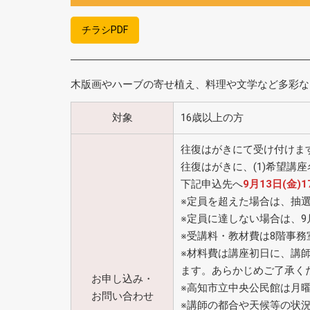
チラシPDF
木版画やハーブの寄せ植え、料理や文学など多彩な
対象
16歳以上の方
往復はがきにて受け付けま
往復はがきに、(1)希望講座名 
下記申込先へ
9月13日(金)
※定員を超えた場合は、抽選
※定員に達しない場合は、9
※受講料・教材費は8階事
※材料費は講座初日に、講
ます。あらかじめご了承く
お申し込み・
※高知市立中央公民館は月
お問い合わせ
※講師の都合や天候等の状