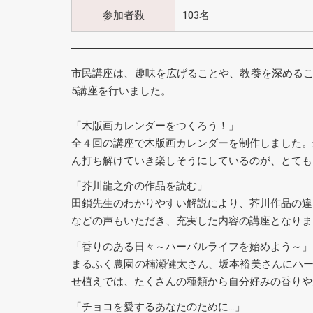
参加者数
103名
市民講座は、趣味を広げることや、教養を深めるこ
5講座を行いました。
「木版画カレンダーをつくろう！」
全４回の講座で木版画カレンダーを制作しました。
ん打ち解けていき楽しそうにしているのが、とても
「芥川龍之介の作品を読む」
田鎖先生のわかりやすい解説により、芥川作品の違
などの声もいただき、充実した内容の講座となりま
「香りのある日々～ハーバルライフを始めよう～」
まるふく農園の楠瀬健太さん、坂本裕美さんにハー
せ植えでは、たくさんの種類から自分好みの香りや
「チョコを愛するあなたのために…」