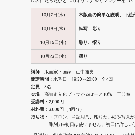
世界にたったひとつのオリジナルカレンダーをつく
10月2日(水)
木版画の簡単な説明、下絵
10月9日(水)
転写、彫り
10月16日(水)
彫り、摺り
10月23日(水)
摺り
講師
：
版画家・画家
山中雅史
開講時間
：水曜日 18:30～20:00 全4回
定員
：8名
会場
：高知市文化プラザかるぽーと10階 工芸室
受講料
：2,000円
材料費
：3,000円（4回分）
持ち物
：エプロン、筆記用具、彫りたい絵や写真が
彫刻刀※初日は使いません。初日に詳しい説