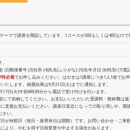
テーマで講座を開設しています。1コースが3回もしくは4回なので
す。
(2)郵便番号 (3)住所 (4)氏名(ふりがな) (5)生年月日 (6)性別 (
17時必着
でお申し込みください。はがきは1講座につき1人1枚でお
いたします。抽選結果は9月21日(土)までに通知します。
月17日(火)午前8時30分から電話で受け付けを行います。
務室にて前納してください。お支払いいただいた受講料・教材費は返
師に直接お支払いください。講座日直近になっての取り消しや、開
ださい。
曜日が休館日（祝日・振替休日は開館）です。お問い合わせ・ご来
況により、やむを得ず日程変更や中止する場合があります。