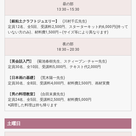
昼の部
13:30～15:30
【
銀粘土クラフトジュエリー】
(川村千広先生)
定員12名、全5回、受講料2,500円、スターターキット約6,000円(持って
いない方のみ)、材料費1,500円～(サイズ等により異なります)
夜の部
18:30～20:30
【
英会話入門
】 (菊池春樹先生、スティーブン･チャー先生)
定員30名、全10回、受講料5,000円、テキスト代2,000円
【
日本画の基礎
】 (荒木陽一先生)
定員30名、全8回、受講料4,000円、材料費2,500円、画材実費
【
男の料理教室
】 (合田末廣先生)
定員24名、全5回、受講料2,500円、材料費5,000円
※調理した料理は持ち帰ります
土曜日