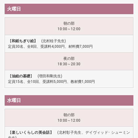
火曜日
朝の部
10:00～12:00
【
和紙ちぎり絵】
(北村桂子先生)
定員30名、全8回、受講料4,000円、材料費7,000円
夜の部
18:30～20:30
【
油絵の基礎
】 (増田和剛先生)
定員15名、全10回、受講料5,000円、教材費1,000円
水曜日
朝の部
10:00～12:00
【
楽しいくらしの英会話】
(北村彰子先生、デイヴィッド･ シューミン