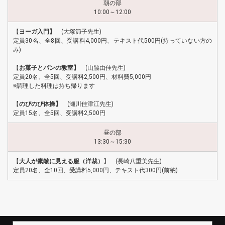
朝の部
10:00～12:00
【
ヨーガ入門】
(大塚節子先生)
定員30名、全8回、受講料4,000円、テキスト代500円(持っていない方の
み)
【
お菓子とパンの教室】
(山脇由佳先生)
定員20名、全5回、受講料2,500円、材料費5,000円
※調理した料理は持ち帰ります
【
のびのび体操】
(瀬川佳津江先生)
定員15名、全5回、受講料2,500円
昼の部
13:30～15:30
【
大人が素敵に見える服（洋裁）
】 (長崎八重美先生)
定員20名、全10回、受講料5,000円、テキスト代300円(前納)