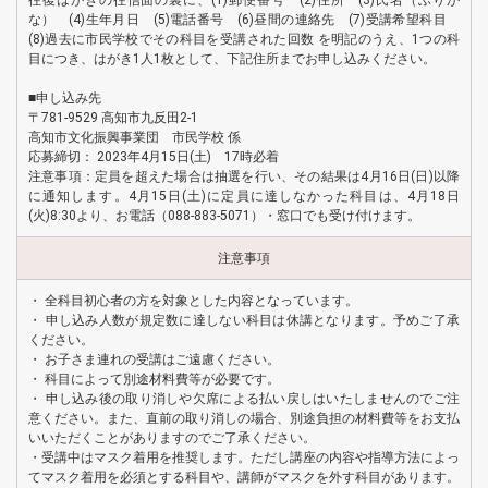
往復はがきの往信面の裏に、(1)郵便番号 (2)住所 (3)氏名（ふりが
な） (4)生年月日 (5)電話番号 (6)昼間の連絡先 (7)受講希望科目
(8)過去に市民学校でその科目を受講された回数 を明記のうえ、1つの科
目につき、はがき1人1枚として、下記住所までお申し込みください。
■申し込み先
〒781-9529 高知市九反田2-1
高知市文化振興事業団 市民学校 係
応募締切： 2023年4月15日(土) 17時必着
注意事項：定員を超えた場合は抽選を行い、その結果は4月16日(日)以降
に通知します。4月15日(土)に定員に達しなかった科目は、4月18日
(火)8:30より、お電話（088-883-5071）・窓口でも受け付けます。
注意事項
・ 全科目初心者の方を対象とした内容となっています。
・ 申し込み人数が規定数に達しない科目は休講となります。予めご了承
ください。
・ お子さま連れの受講はご遠慮ください。
・ 科目によって別途材料費等が必要です。
・ 申し込み後の取り消しや欠席による払い戻しはいたしませんのでご注
意ください。また、直前の取り消しの場合、別途負担の材料費等をお支払
いいただくことがありますのでご了承ください。
・受講中はマスク着用を推奨します。ただし講座の内容や指導方法によっ
てマスク着用を必須とする科目や、講師がマスクを外す科目があります。