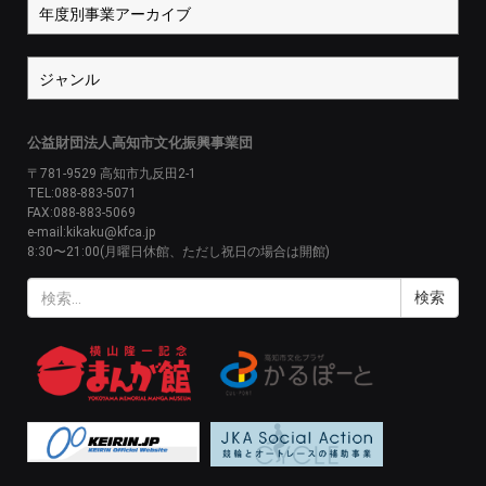
公益財団法人高知市文化振興事業団
〒781-9529 高知市九反田2-1
TEL:088-883-5071
FAX:088-883-5069
e-mail:kikaku@kfca.jp
8:30〜21:00(月曜日休館、ただし祝日の場合は開館)
検
索: