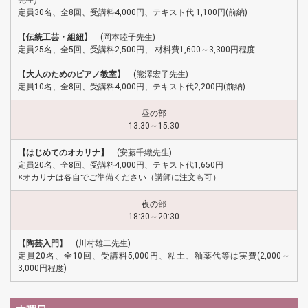
先生)
定員30名、全8回、受講料4,000円、テキスト代 1,100円(前納)
【
伝統工芸・組紐】
(岡本睦子先生)
定員25名、全5回、受講料2,500円、 材料費1,600～3,300円程度
【
大人のためのピアノ教室】
(熊澤宏子先生)
定員10名、全8回、受講料4,000円、テキスト代2,200円(前納)
昼の部
13:30～15:30
【はじめてのオカリナ】
(安藤千織先生)
定員20名、全8回、受講料4,000円、テキスト代1,650円
※オカリナは各自でご準備ください（講師に注文も可）
夜の部
18:30～20:30
【
陶芸入門
】 (川村雄二先生)
定員20名、全10回、受講料5,000円、粘土、釉薬代等は実費(2,000～
3,000円程度)