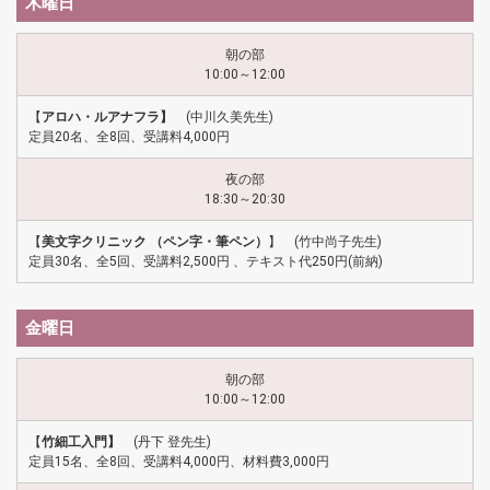
木曜日
朝の部
10:00～12:00
【
アロハ・ルアナフラ】
(中川久美先生)
定員20名、全8回、受講料4,000円
夜の部
18:30～20:30
【
美文字クリニック （ペン字・筆ペン）
】 (竹中尚子先生)
定員30名、全5回、受講料2,500円 、テキスト代250円(前納)
金曜日
朝の部
10:00～12:00
【
竹細工入門】
(丹下 登先生)
定員15名、全8回、受講料4,000円、材料費3,000円