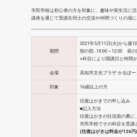
市民学校は初心者の方を対象に、趣味や実生活に活
講座を通じて受講生同士の交流や仲間づくりの場に
2021年5月11日(火)から週1
期間
朝の部…10:00～12:00 昼の部
※科目により開講日と時間
会場
高知市文化プラザ かるぽー
対象
16歳以上の方
往復はがきでの申し込み
■記入方法
往復はがきの往信面の裏に、(1
市民学校でその科目を受講
(往復はがきは料金が126