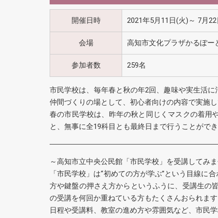
開催日時
2021年5月11日(火)～ 7月22
会場
高知市文化プラザかるぽー
参加者数
259名
市民学校は、毎年春と秋の年2回、趣味や実生活に
仲間づくりの場として、初心者向けの内容で実施し
春の市民学校は、昨年の秋と同じくマスクの着用
と、無事に全19科目とも最終日まで行うことがで
～高知市立中央公民館「市民学校」を受講してみま
「市民学校」は“初めての方が学ぶ”という目線に
方や鍵盤の押さえ方からというふうに、受講生の皆
の受講を何回か重ねている方もたくさんおられます
日程や受講料、教室の進め方や雰囲気など、市民学