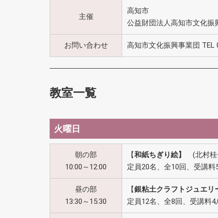
高知市
主催
公益財団法人高知市文化振
お問い合わせ
高知市文化振興事業団 TEL 088
教室一覧
火曜日
朝の部
【
和紙ちぎり絵】
(北村桂
10:00～12:00
定員20名、全10回、受講料5,
昼の部
【
銀粘土クラフトジュエリ
13:30～15:30
定員12名、全8回、受講料4,