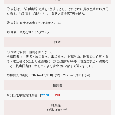
① 表彰は、高知出版学術賞を3点以内とし、それぞれに賞状と賞金10万円
を贈る。特別賞を1点以内とし、賞状と賞金5万円を贈る。
② 表彰対象者は著者または編者とする。
③ 発表・表彰は3月下旬に行う。
推薦
① 推薦は自薦・他薦を問わない。
推薦図書名、著者・編者氏名、出版社名、推薦理由、推薦者の住所・氏
名・電話番号を記した推薦書に、該当図書3部を添え審査委員会へ提出の
こと（提出図書は、申し出により審査後に2部まで返却する）。
②推薦受付期間：2024年12月10日(火)～2025年1月31日(金)
推薦書
高知出版学術賞推薦書 ［
word
］［
PDF
］
推薦先・
お問い合わせ先