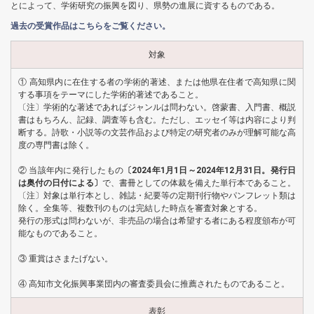
とによって、学術研究の振興を図り、県勢の進展に資するものである。
過去の受賞作品はこちらをご覧ください。
対象
① 高知県内に在住する者の学術的著述、または他県在住者で高知県に関
する事項をテーマにした学術的著述であること。
〔注〕学術的な著述であればジャンルは問わない。啓蒙書、入門書、概説
書はもちろん、記録、調査等も含む。ただし、エッセイ等は内容により判
断する。詩歌・小説等の文芸作品および特定の研究者のみが理解可能な高
度の専門書は除く。
② 当該年内に発行したもの
〔2024年1月1日～2024年12月31日。発行日
は奥付の日付による〕
で、書冊としての体裁を備えた単行本であること。
〔注〕対象は単行本とし、雑誌・紀要等の定期刊行物やパンフレット類は
除く。全集等、複数刊のものは完結した時点を審査対象とする。
発行の形式は問わないが、非売品の場合は希望する者にある程度頒布が可
能なものであること。
③ 重賞はさまたげない。
④ 高知市文化振興事業団内の審査委員会に推薦されたものであること。
表彰