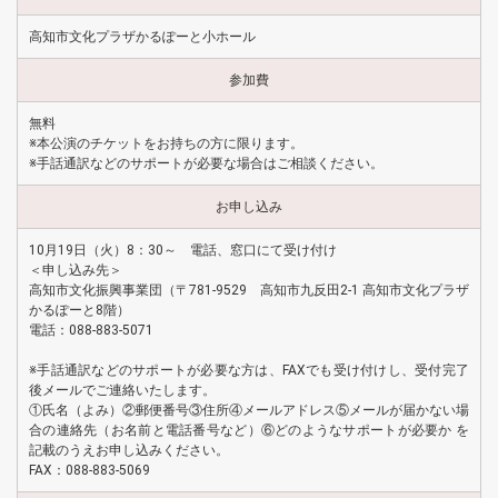
高知市文化プラザかるぽーと小ホール
参加費
無料
※本公演のチケットをお持ちの方に限ります。
※手話通訳などのサポートが必要な場合はご相談ください。
お申し込み
10月19日（火）8：30～ 電話、窓口にて受け付け
＜申し込み先＞
高知市文化振興事業団（〒781-9529 高知市九反田2-1 高知市文化プラザ
かるぽーと8階）
電話：088-883-5071
※手話通訳などのサポートが必要な方は、FAXでも受け付けし、受付完了
後メールでご連絡いたします。
①氏名（よみ）②郵便番号③住所④メールアドレス⑤メールが届かない場
合の連絡先（お名前と電話番号など）⑥どのようなサポートが必要か を
記載のうえお申し込みください。
FAX：088-883-5069