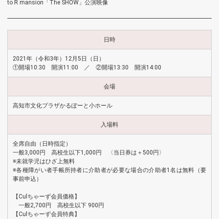
to R mansion「The SHOW」公演映像
日時
2021年（令和3年）12月5日（日）
①開場10:30 開演11:00 ／ ②開場13:30 開演14:00
会場
高知市文化プラザかるぽーと小ホール
入場料
全席自由（日時指定）
一般3,000円 高校生以下1,000円 〈当日券は＋500円〉
※未就学児はひざ上無料
※各種障がい者手帳所持者に介助者が必要な場合の介助者1名は無料（要
事前申込）
【Culちゃーず会員価格】
一般2,700円 高校生以下 900円
【Culちゃーず会員特典】