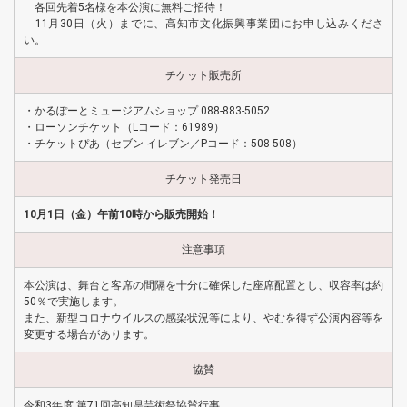
各回先着5名様を本公演に無料ご招待！
11月30日（火）までに、高知市文化振興事業団にお申し込みくださ
い。
チケット販売所
・かるぽーとミュージアムショップ 088-883-5052
・ローソンチケット（Lコード：61989）
・チケットぴあ（セブン-イレブン／Pコード：508-508）
チケット発売日
10月1日（金）午前10時から販売開始！
注意事項
本公演は、舞台と客席の間隔を十分に確保した座席配置とし、収容率は約
50％で実施します。
また、新型コロナウイルスの感染状況等により、やむを得ず公演内容等を
変更する場合があります。
協賛
令和3年度 第71回高知県芸術祭協賛行事