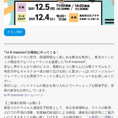
チラシPDF
“to R mansion”が高知にやってくる
！
大道芸をベースに世代・国籍関係なく楽しめる舞台を制作し、東京オリンピ
ック開会式でもパフォーマンスを披露した“to R mansion”。
首なし男やとんがり頭のピエロ、風船のように膨らんだお喋りマダムなど、
奇想天外なキャラクター達が繰り広げる笑いと驚きいっぱいのフィジカルパ
フォーマンスとお洒落でウィットに富んだコメディーショーをお楽しみくだ
さい。
前日には、パントマイムの動きを取り入れたワークショップも開催予定。皆
様の参加をお待ちしています。
to R mansion ホームページ
【ご来場の皆様へお願い】
新型コロナウイルス感染症予防策として、本公演来場時は、マスクの着用、
入口での手指の消毒、非接触式体温計による検温、連絡先の提供等にご協力
いただきますようお願い申し上げます。 その他詳細は、「
お客様へご理解と