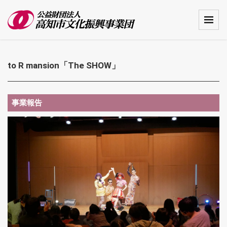
to R mansion「The SHOW」
事業報告