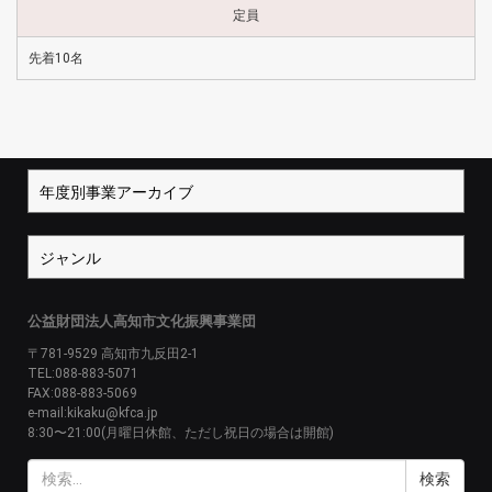
定員
先着10名
公益財団法人高知市文化振興事業団
〒781-9529 高知市九反田2-1
TEL:088-883-5071
FAX:088-883-5069
e-mail:kikaku@kfca.jp
8:30〜21:00(月曜日休館、ただし祝日の場合は開館)
検
索: