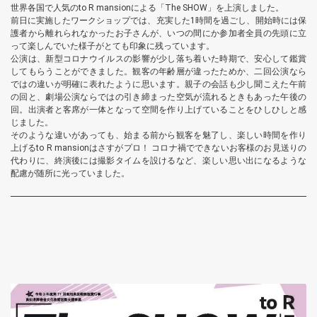
世界各国で人気のto R mansionによる「The SHOW」を上演しました。
前日に実施したワークショップでは、充実した1時間を過ごし、開始時には保
護者から離れられなかったお子さんが、いつの間にか参加者全員の先頭に立
って楽しんでいた様子がとても印象に残っています。
公演は、新型コロナウイルスの影響が少し落ち着いた時期で、安心して鑑賞
してもらうことができました。観客の年齢層が違ったためか、二回公演なら
ではの違いが明確に表れたように思います。親子の会話も少し聞こえた午前
の回と、劇場公演ならではの引き締まった空気が流れるときもあった午後の
回。出演者と客席が一体となって空間を作り上げていることをひしひしと感
じました。
そのような違いがあっても、始まる前から観客を魅了し、楽しい時間を作り
上げるto R mansionはさすがプロ！ コロナ禍でできないお客様のお見送りの
代わりに、終演後には撮影タイムを設けるなど、楽しい思い出になるような
配慮が随所に光っていました。