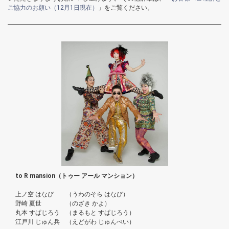
ご協力のお願い（12月1日現在）
」をご覧ください。
to R mansion（トゥー アール マンション）
上ノ空 はなび （うわのそら はなび）
野崎 夏世 （のざき かよ）
丸本 すぱじろう （まるもと すぱじろう）
江戸川 じゅん兵 （えどがわ じゅんぺい）