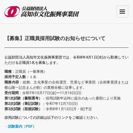
【募集】正職員採用試験のお知らせについて
公益財団法人高知市文化振興事業団では、令和8年4月1日(水)から勤務してい
ただける正職員1名を募集します。
職種
：正職員（一般事務）
採用予定人数
：１名
職務内容
：総務、文化事業の企画運営、営業など事業団（企画事業課または
横山隆一記念まんが館）の業務全般に従事します。
受付期間
：令和7年10月17日(金)〜11月16日(日)
第1次試験（書類選考）
：採用試験申込時に提出のあった書類により実施
第2次試験（筆記試験）
：令和7年12月7日(日)
第3次試験（面接試験）
：令和8年1月12日(月・祝)予定
採用試験についての詳細は以下のリンクをご確認ください。
・
試験案内（PDF）