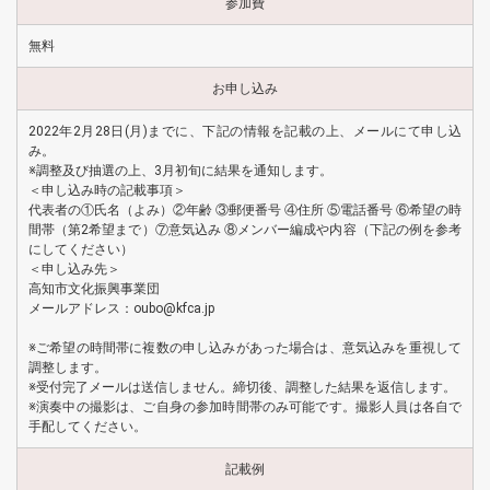
参加費
無料
お申し込み
2022年2月28日(月)までに、下記の情報を記載の上、メールにて申し込
み。
※調整及び抽選の上、3月初旬に結果を通知します。
＜申し込み時の記載事項＞
代表者の①氏名（よみ）②年齢 ③郵便番号 ④住所 ⑤電話番号 ⑥希望の時
間帯（第2希望まで）⑦意気込み ⑧メンバー編成や内容（下記の例を参考
にしてください）
＜申し込み先＞
高知市文化振興事業団
メールアドレス：oubo@kfca.jp
※ご希望の時間帯に複数の申し込みがあった場合は、意気込みを重視して
調整します。
※受付完了メールは送信しません。締切後、調整した結果を返信します。
※演奏中の撮影は、ご自身の参加時間帯のみ可能です。撮影人員は各自で
手配してください。
記載例