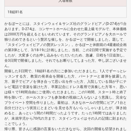
入場者数
18組81名
かるぽーとには、スタインウェイ＆サンズ社のグランドピアノ(D-274)が1台
あります。D-274は、コンサートホールに合わせた最上級モデルで、本体価格
は2000万円を超えるともいわれています。そのグランドピアノを大ホールで
独り占めできるという贅沢な催しを、かるぽーとで開催しました。題して、
「スタインウェイピアノの贅沢レッスン」。かるぽーと休館前の4週連続企画
の第3弾として、3/18-19に計画しました。当初、この2日間で実施する予定で
したが、大変多くのお申し込みをいただいたため、急遽、日程を1日追加し、
全3日間で開催しました。それでもお断りしてしまった方、申し訳ございませ
ん。
開催した3日間で、18組81名の方にご参加いただきました。1人でずーっとレ
ッスンする方、教室の発表会を開催した方、パートナーと連弾を披露した
方、親子でピアノを弾き合って思い出を作った方、入院している我が子にテ
レビ電話で音楽を届けた方、卒業記念にドレス着用で演奏した方等々、思い
は様々で1時間自由にご使用いただきました。この1時間、スタート時と終了
時を除いて、ホールスタッフも参加者の視線に入らないよう意識し、完全な
プライベート空間を作りました。最初は、大きなホールの空間にピアノ1台と
自分だけという状況にとまどいを見せる方もいらっしゃいましたが、弾き始
めると、あっという間の1時間だったようです。たった1時間ではありました
が、未就学児から70代の方まで、スタインウェイはその人の記憶に刻まれた
ことでしょう。
帰り際、皆さんに感謝の言葉をいただきながら、次回の開催も切望されまし