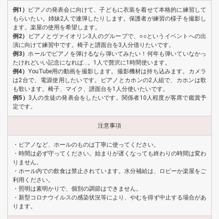
例1）
ピアノの発表会に向けて、子どもに衣装を着せて本格的に練習して
もらいたい。姉妹2人で連弾したりします。保護者が練習の様子を撮影し
ます。楽屋の使用を希望します。
例2）
ピアノとヴァイオリン3人のグループで、○○というイベントへの出
演に向けて練習中です。椅子と譜面台を3人分借りたいです。
例3）
ホールでピアノを弾けるなら弾いてみたい！何年も弾いていなかっ
たけれどいい記念になれば…。1人で贅沢に1時間使います。
例4）
YouTube用の動画を撮影します。撮影機材は持ち込みます。カメラ
は2台で、電源使用したいです。ピアノとカホンの2人組で、カホンは歌
も歌います。椅子、マイク、譜面台を1人分使いたいです。
例5）
3人の生徒の発表会をしたいです。関係者10人程度が客席で鑑賞予
定です。
注意事項
・ピアノなど、ホールのものは丁寧に使ってください。
・時間は必ず守ってください。始まりが遅くなっても終わりの時間は変わ
りません。
・ホール内での飲食は禁止されています。水分補給は、ロビーか楽屋をご
利用ください。
・照明は素明かりで、個別の調節はできません。
・新型コロナウイルスの感染状況等により、やむを得ず中止する場合があ
ります。