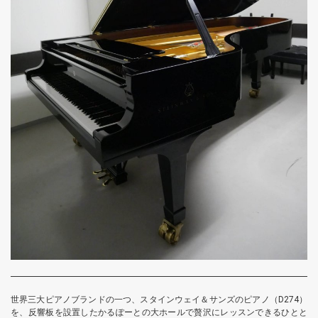
世界三大ピアノブランドの一つ、スタインウェイ＆サンズのピアノ（D274）
を、反響板を設置したかるぽーとの大ホールで贅沢にレッスンできるひとと