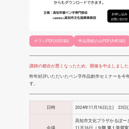
チラシPDF(A3印刷)
申込用紙のみPDF(A4印刷)
講師の都合が悪くなったため、開催を中止しました
昨年好評いただいたペン字作品創作セミナーを今年
す。
日時
2024年11月16日(土) 23日(
高知市文化プラザかるぽー
会場
11月16日（
９階 第１学習室