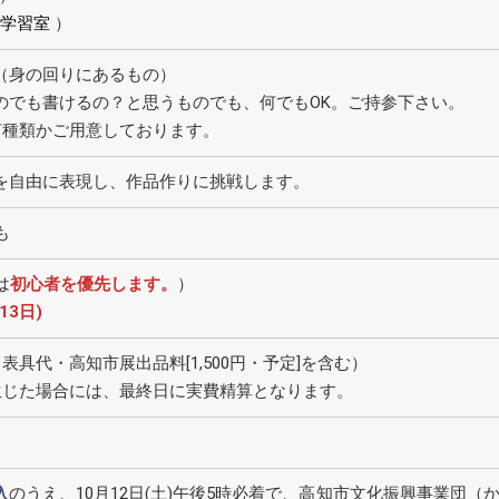
２学習室
）
（身の回りにあるもの）
のでも書けるの？と思うものでも、何でもOK。ご持参下さい。
何種類かご用意しております。
を自由に表現し、作品作りに挑戦します。
も
は
初心者を優先します。
）
13日)
・表具代・高知市展出品料[1,500円・予定]を含む）
生じた場合には、最終日に実費精算となります。
入
のうえ、10月12日(土)午後5時必着で、高知市文化振興事業団（