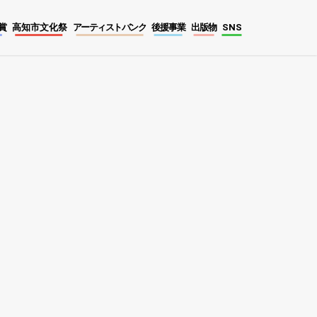
賞
高知市文化祭
アーティストバンク
後援事業
出版物
SNS