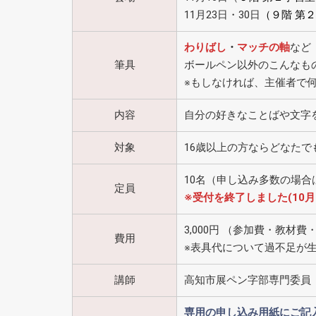
11月23日・30日
（９階 第
わりばし
・
マッチの軸
など
筆具
ボールペン以外のこんなも
※もしなければ、主催者で
内容
自分の好きなことばや文字
対象
16歳以上の方ならどなたで
10名（申し込み多数の場合
定員
※受付を終了しました(10月
3,000円 （参加費・教材費
費用
※表具代について過不足が
講師
高知市展ペン字部専門委員
専用の申し込み用紙にご記