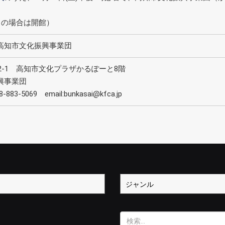
日の場合は開館）
高知市文化振興事業団
反田2-1 高知市文化プラザかるぽーと8階
興事業団
-883-5069 email:bunkasai@kfca.jp
検