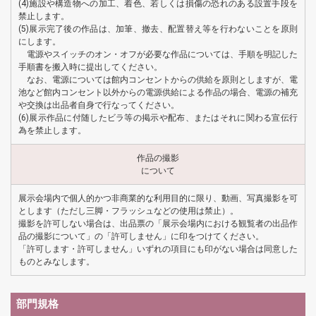
(4)施設や構造物への加工、着色、若しくは損傷の恐れのある設置手段を
禁止します。
(5)展示完了後の作品は、加筆、撤去、配置替え等を行わないことを原則
にします。
電源やスイッチのオン・オフが必要な作品については、手順を明記した
手順書を搬入時に提出してください。
なお、電源については館内コンセントからの供給を原則としますが、電
池など館内コンセント以外からの電源供給による作品の場合、電源の補充
や交換は出品者自身で行なってください。
(6)展示作品に付随したビラ等の掲示や配布、またはそれに関わる宣伝行
為を禁止します。
作品の撮影
について
展示会場内で個人的かつ非商業的な利用目的に限り、動画、写真撮影を可
とします（ただし三脚・フラッシュなどの使用は禁止）。
撮影を許可しない場合は、出品票の「展示会場内における観覧者の出品作
品の撮影について」の「許可しません」に印をつけてください。
「許可します・許可しません」いずれの項目にも印がない場合は同意した
ものとみなします。
部門規格