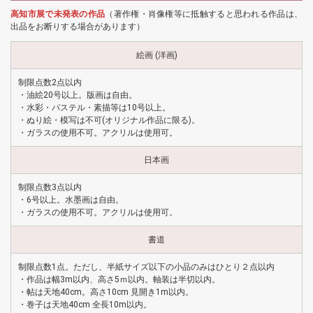
高知市展で未発表の作品
（著作権・肖像権等に抵触すると思われる作品は、
出品をお断りする場合があります）
絵画 (洋画)
制限点数2点以内
・油絵20号以上。版画は自由。
・水彩・パステル・素描等は10号以上。
・ぬり絵・模写は不可(オリジナル作品に限る)。
・ガラスの使用不可。アクリルは使用可。
日本画
制限点数3点以内
・6号以上。水墨画は自由。
・ガラスの使用不可。アクリルは使用可。
書道
制限点数1点。ただし、半紙サイズ以下の小品のみはひとり２点以内
・作品は幅3m以内、高さ5ｍ以内。軸装は半切以内。
・帖は天地40cm。高さ10cm 見開き1m以内。
・巻子は天地40cm 全長10m以内。