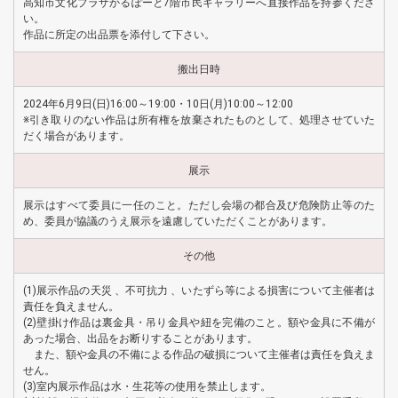
高知市文化プラザかるぽーと7階市民ギャラリーへ直接作品を持参くださ
い。
作品に所定の出品票を添付して下さい。
搬出日時
2024年6月9日(日)16:00～19:00・10日(月)10:00～12:00
※引き取りのない作品は所有権を放棄されたものとして、処理させていた
だく場合があります。
展示
展示はすべて委員に一任のこと。ただし会場の都合及び危険防止等のた
め、委員が協議のうえ展示を遠慮していただくことがあります。
その他
(1)展示作品の天災 、不可抗力 、いたずら等による損害について主催者は
責任を負えません。
(2)壁掛け作品は裏金具・吊り金具や紐を完備のこと。額や金具に不備が
あった場合、出品をお断りすることがあります。
また、額や金具の不備による作品の破損について主催者は責任を負えま
せん。
(3)室内展示作品は水・生花等の使用を禁止します。