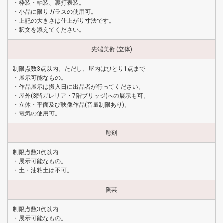
・枠装・軸装、裏打表装。
・小品に限りガラスの使用可。
・上記の大きさは仕上がり寸法です。
・釈文を添えてください。
先端美術 (立体)
制限点数3点以内。ただし、屋内はひとり1点まで
・展示可能なもの。
・作品展示は搬入日に出品者が行ってください。
・屋外(3階ガレリア・7階ブリッジ)への展示も可。
・立体・平面及び映像作品(音量制限あり)。
・電気の使用可。
彫刻
制限点数3点以内
・展示可能なもの。
・土・油粘土は不可。
陶芸
制限点数3点以内
・展示可能なもの。