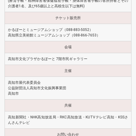
(療育手帳・精神障害者保健福祉手帳・身体障害者手帳の各所持者とその
介護者1名、及び65歳以上と高校生以下は無料)
チケット販売所
かるぽーとミュージアムショップ（088-883-5052）
高知県立美術館ミュージアムショップ（088-866-7653）
会場
高知市文化プラザかるぽーと 7階市民ギャラリー
主催
高知市展代表委員会
公益財団法人高知市文化振興事業団
高知市
共催
高知新聞社・NHK高知放送局・RKC高知放送・KUTVテレビ高知・KSSさ
んさんテレビ
お問い合わせ