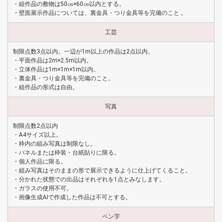
・組作品の敷物は50㎝×60㎝以内とする。
・壁面展示作品については、裏金具・つり金具等を完備のこと 。
工芸
制限点数3点以内。一辺が1m以上の作品は2点以内。
・平面作品は2m×2.5m以内。
・立体作品は1m×1m×1m以内。
・裏金具・つり金具等を完備のこと。
・組作品の形式は自由。
写真
制限点数2点以内
・A4サイズ以上。
・枠内の組み写真は制限なし。
・パネルまたは枠装・台紙貼りに限る。
・個人作品に限る。
・組み写真はそのままの形で展示できるように仕上げてくること。
・分かれた状態での出品はそれぞれを1点とみなします。
・ガラスの使用不可。
・画像生成AIで作成した作品は不可とする。
ペン字