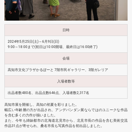
日時
2024年5月25日(土)～6月9日(日)
9:00～18:00まで(初日は10:00開場、最終日は16:00終了)
会場
高知市文化プラザかるぽーと 7階市民ギャラリー、3階ガレリア
入場者数等
出品者数480名、出品点数646点、入場者数2,317名
高知市展を開催し、高知の初夏を彩りました。
幅広い年齢層の方が出品され、アンデパンダン展ならではのユニークな作品
を含む多くの力作が揃いました。
また、今年も姉妹都市の北海道北見市から、北見市長の作品を含む美術交流
作品31点が寄せられ、桑名市長も写真作品を初出品しました。