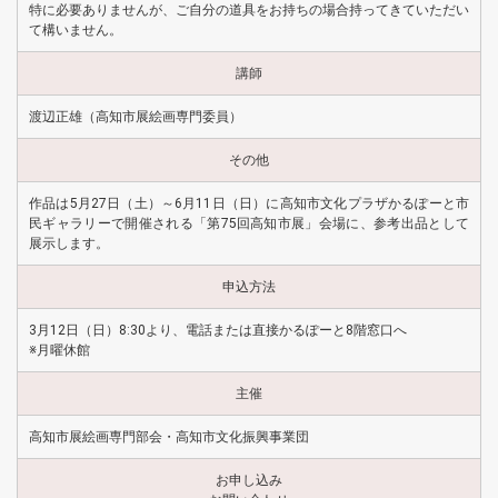
特に必要ありませんが、ご自分の道具をお持ちの場合持ってきていただい
て構いません。
講師
渡辺正雄（高知市展絵画専門委員）
その他
作品は5月27日（土）～6月11日（日）に高知市文化プラザかるぽーと市
民ギャラリーで開催される「第75回高知市展」会場に、参考出品として
展示します。
申込方法
3月12日（日）8:30より、電話または直接かるぽーと8階窓口へ
※月曜休館
主催
高知市展絵画専門部会・高知市文化振興事業団
お申し込み