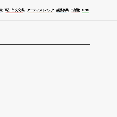
賞
高知市文化祭
アーティストバンク
後援事業
出版物
SNS