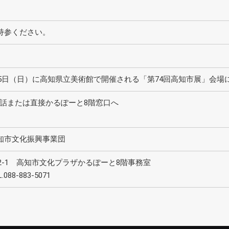
持参ください。
月5日（日）に高知県立美術館で開催される「第74回高知市展」会
、電話または直接かるぽーと8階窓口へ
知市文化振興事業団
反田2-1 高知市文化プラザかるぽーと8階事務室
8-883-5071