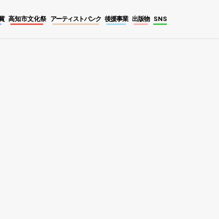
賞
高知市文化祭
アーティストバンク
後援事業
出版物
SNS