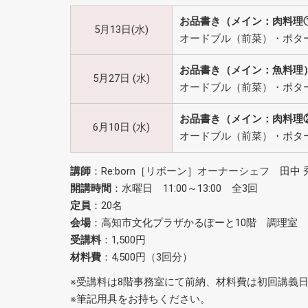
お品書き（メイン：肉料理
5月13日(水)
オードブル（前菜）・ポタ
お品書き（メイン：魚料理
5月27日 (水)
オードブル（前菜）・ポタ
お品書き（メイン：肉料理
6月10日 (水)
オードブル（前菜）・ポタ
講師
：Re:born［リボーン］オーナーシェフ 田中 
開講時間
：水曜日 11:00～13:00 全3回
定員
：20名
会場
：高知市文化プラザかるぽーと10階 調理室
受講料
：1,500円
材料費
：4,500円（3回分）
※受講料は8階事務室にて前納、材料費は初回講義
※筆記用具をお持ちください。