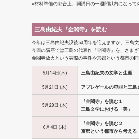
※材料準備の都合上、開講日の一週間以内になって
三島由紀夫『金閣寺』を読む
今年は三島由紀夫没後50周年を迎えますが、三島
今回の講座では三島の代表作『金閣寺』を、さまざ
金閣寺放火という実際の事件や京都という都市の問
5月14日(木)
三島由紀夫の文学と生涯
5月21日 (木)
アプレゲールの犯罪と三島
『金閣寺』を読む１
5月28日 (木)
三島文学における「美」
『金閣寺』を読む２
6月4日 (木)
京都という都市から考える