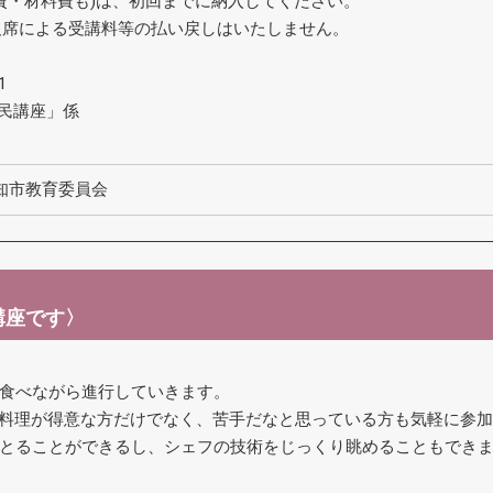
費・材料費も)は、初回までに納入してください。
欠席による受講料等の払い戻しはいたしません。
1
市民講座」係
知市教育委員会
講座です〉
食べながら進行していきます。
、お料理が得意な方だけでなく、苦手だなと思っている方も気軽に参
とることができるし、シェフの技術をじっくり眺めることもでき
。