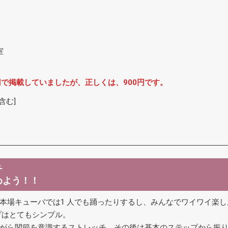
室
円で掲載していましたが、正しくは、900円です。
含む]
チ
めよう！！
本場キューバでは1 人でも踊ったりするし、みんなでワイワイ楽
プはとてもシンプル。
がら関節を意識するストレッチ。その後は基本のステップから振