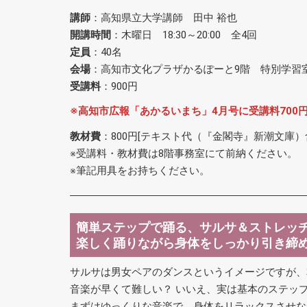
講師
：高知県立大学講師 田中 裕也
開講時間
：木曜日 18:30～20:00 全4回
定員
：40名
会場
：高知市文化プラザかるぽーと9階 特別学習
受講料
：900円
※高知市広報「あかるいまち」4月号に受講料700
教材費
：800円[テキスト代（『金閣寺』新潮文庫）
※受講料・教材費は8階事務室にて前納ください。
※筆記用具をお持ちください。
簡単ステップで踊る、サルサ＆ストレッ
楽しく踊りながら身体をしっかり引き締
サルサは男女ペアのダンスというイメージですが、
音楽が早くて難しい？ いいえ、実は基本のステッ
まずはゆっくりな音楽で、身体をリラックスさせな