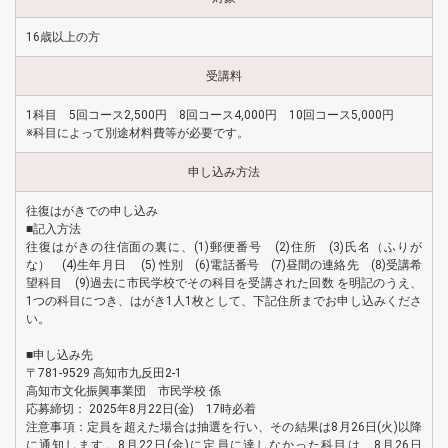
16歳以上の方
受講料
1科目 5回コース2,500円 8回コース4,000円 10回コース5,000円
※科目によって別途材料費等が必要です。
申し込み方法
往復はがきでの申し込み
■記入方法
往復はがきの往信面の裏に、(1)郵便番号 (2)住所 (3)氏名（ふりが
な） (4)生年月日 (5) 性別 (6)電話番号 (7)昼間の連絡先 (8)受講希
望科目 (9)過去に市民学校でその科目を受講された回数 を明記のうえ、
1つの科目につき、はがき1人1枚として、下記住所までお申し込みくださ
い。
■申し込み先
〒781-9529 高知市九反田2-1
高知市文化振興事業団 市民学校 係
応募締切： 2025年8月22日(金) 17時必着
注意事項：定員を超えた場合は抽選を行い、その結果は8月26日(火)以降
に通知します。8月22日(金)に定員に達しなかった科目は、8月26日