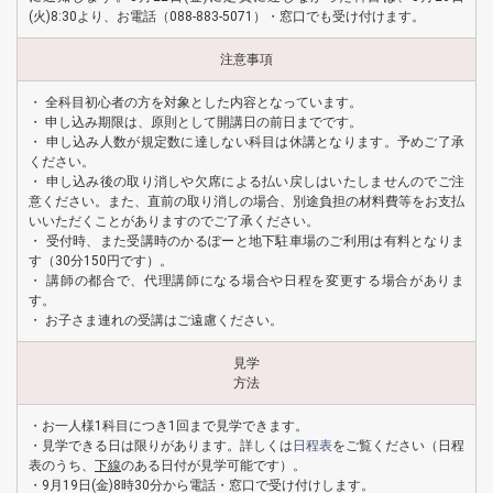
(火)8:30より、お電話（088-883-5071）・窓口でも受け付けます。
注意事項
・ 全科目初心者の方を対象とした内容となっています。
・ 申し込み期限は、原則として開講日の前日までです。
・ 申し込み人数が規定数に達しない科目は休講となります。予めご了承
ください。
・ 申し込み後の取り消しや欠席による払い戻しはいたしませんのでご注
意ください。また、直前の取り消しの場合、別途負担の材料費等をお支払
いいただくことがありますのでご了承ください。
・ 受付時、また受講時のかるぽーと地下駐車場のご利用は有料となりま
す（30分150円です）。
・ 講師の都合で、代理講師になる場合や日程を変更する場合がありま
す。
・ お子さま連れの受講はご遠慮ください。
見学
方法
・お一人様1科目につき1回まで見学できます。
・見学できる日は限りがあります。詳しくは
日程表
をご覧ください（日程
表のうち、
下線
のある日付が見学可能です）。
・9月19日(金)8時30分から電話・窓口で受け付けします。