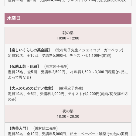
水曜日
朝の部
10:00～12:00
【
楽しいくらしの英会話】
(北村彰子先生／ジェイコブ・ガーベッツ)
定員30名、全10回、受講料5,000円、テキスト代 1,100円(前納)
【
伝統工芸・組紐】
(岡本睦子先生)
定員25名、全5回、受講料2,500円、 材料費1,600～3,300円程度(作品に
よって異なる)
【
大人のためのピアノ教室】
(熊澤宏子先生)
定員10名、全8回、受講料4,000円、テキスト代2,200円(前納/初受講の方
のみ)
夜の部
18:30～20:30
【
陶芸入門
】 (川村雄二先生)
定員20名、全10回、受講料5,000円、粘土・ペーパー・釉薬その他の実費