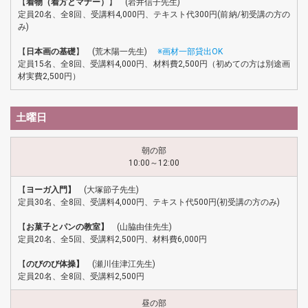
【
着物（着方とマナー）
】 (岩井信子先生)
定員20名、全8回、受講料4,000円、テキスト代300円(前納/初受講の方の
み)
【
日本画の基礎
】 (荒木陽一先生)
※画材一部貸出OK
定員15名、全8回、受講料4,000円、材料費2,500円（初めての方は別途画
材実費2,500円）
土曜日
朝の部
10:00～12:00
【
ヨーガ入門】
(大塚節子先生)
定員30名、全8回、受講料4,000円、テキスト代500円(初受講の方のみ)
【
お菓子とパンの教室】
(山脇由佳先生)
定員20名、全5回、受講料2,500円、材料費6,000円
【
のびのび体操】
(瀬川佳津江先生)
定員20名、全8回、受講料2,500円
昼の部