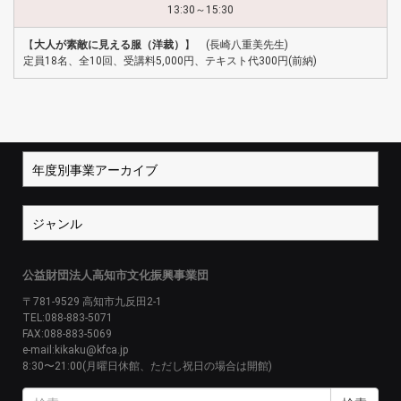
13:30～15:30
【
大人が素敵に見える服（洋裁）
】 (長崎八重美先生)
定員18名、全10回、受講料5,000円、テキスト代300円(前納)
公益財団法人高知市文化振興事業団
〒781-9529 高知市九反田2-1
TEL:088-883-5071
FAX:088-883-5069
e-mail:kikaku@kfca.jp
8:30〜21:00(月曜日休館、ただし祝日の場合は開館)
検