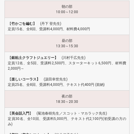
朝の部
10:00～12:00
【
竹かごを編む】
(丹下 登先生)
定員15名、全8回、受講料4,000円、材料費4,000円
昼の部
13:30～15:30
【
銀粘土クラフトジュエリー】
(川村千広先生)
定員12名、全5回、受講料2,500円、スターターキット6,500円、材料費
2,000円～
【
楽しいコーラス】
(汲田幸世先生)
定員25名、全8回、受講料4,000円、テキスト代400円 (前納)
夜の部
18:30～20:30
【
英会話入門
】 (菊池春樹先生／スコット・マカラック先生)
定員30名、全10回、受講料5,000円、テキスト代2,100円(初受講の方の
み)