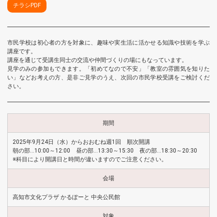
チラシPDF
市民学校は初心者の方を対象に、趣味や実生活に活かせる知識や技術を学ぶ
講座です。
講座を通じて受講生同士の交流や仲間づくりの場にもなっています。
見学のみの参加もできます。「初めてなので不安」「教室の雰囲気を知りた
い」などお考えの方、是非ご見学のうえ、次回の市民学校受講をご検討くだ
さい。
期間
2025年9月24日（水）からおおむね週1回 順次開講
朝の部…10:00～12:00 昼の部…13:30～15:30 夜の部…18:30～20:30
※科目により開講日と時間が違いますのでご注意ください。
会場
高知市文化プラザ かるぽーと 中央公民館
対象