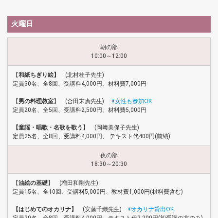
火曜日
朝の部
10:00～12:00
【
和紙ちぎり絵】
(北村桂子先生)
定員30名、全8回、受講料4,000円、材料費7,000円
【
男の料理教室
】 (合田末廣先生)
※女性も参加OK
定員20名、全5回、受講料2,500円、材料費5,000円
【童謡・唱歌・名歌を歌う】
(岡﨑美保子先生)
定員25名、全8回、受講料4,000円、 テキスト代400円(前納)
夜の部
18:30～20:30
【
油絵の基礎
】 (増田和剛先生)
定員15名、全10回、受講料5,000円、教材費1,000円(材料費含む)
【はじめてのオカリナ】
(安藤千織先生)
※オカリナ貸出OK
定員20名、全8回、受講料4,000円、テキスト代2,200円(初受講の方のみ)