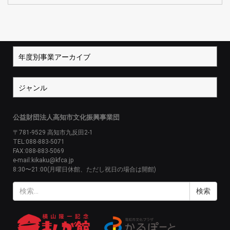
公益財団法人高知市文化振興事業団
〒781-9529 高知市九反田2-1
TEL:088-883-5071
FAX:088-883-5069
e-mail:kikaku@kfca.jp
8:30〜21:00(月曜日休館、ただし祝日の場合は開館)
検
索: