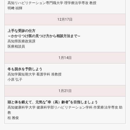
高知リハビリテーション専門職大学 理学療法学専攻 教授
明﨑 禎輝
12月17日
上手な受診の仕方
～かかりつけ医の見つけ方から相談方法まで～
高知県医療政策課
医療相談員
1月14日
冬も脱水を予防しよう
高知学園短期大学 看護学科 准教授
小原 弘子
1月21日
頭と体を鍛えて、元気な“幸（高）齢者”を目指しましょう
高知健康科学大学 健康科学部リハビリテーション学科 作業療法学専攻 助
教
桂 雅俊