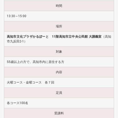
時間
13:30～15:00
場所
高知市文化プラザかるぽーと 11階高知市立中央公民館 大講義室
（高知
市九反田2-1）
対象
55歳以上の方で、高知市内に居住する方
内容
火曜コース・金曜コース 各７回
定員
各コース100名
受講料