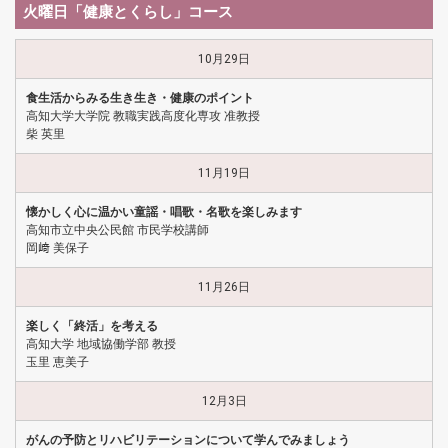
火曜日「健康とくらし」コース
10月29日
食生活からみる生き生き・健康のポイント
高知大学大学院 教職実践高度化専攻 准教授
柴 英里
11月19日
懐かしく心に温かい童謡・唱歌・名歌を楽しみます
高知市立中央公民館 市民学校講師
岡﨑 美保子
11月26日
楽しく「終活」を考える
高知大学 地域協働学部 教授
玉里 恵美子
12月3日
がんの予防とリハビリテーションについて学んでみましょう