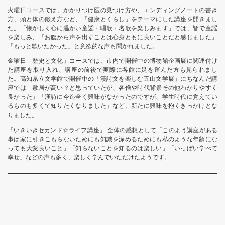
火曜日コースでは、かかりつけ医の見つけ方や、エンディングノートの書き
方、頭と体の鍛え方など、「健康とくらし」をテーマにした講座を開きまし
た。「懐かしく心に温かい童謡・唱歌・名歌を楽しみます」では、皆で童謡
を楽しみ、「お腹から声を出すことは心身ともに良いことだと感じました」
「もっと歌いたかった」と意欲的な声も聞かれました。
金曜日「歴史と文化」コースでは、市内で開催中の博物館企画展に関連付け
た講座を取り入れ、講座の前後で実際に各館に足を運んだ方も見られまし
た。高知県立文学館で開催中の「漢詩文を楽しむ五山文学展」にちなんだ講
座では「敷居が高い？と思っていたが、各僧や時代背景その他わかりやすく
良かった」「漢詩に今迄全く興味がなかったのですが、学生時代に覚えてい
るものも多くて知りたくなりました」など、新たに興味を抱くきっかけとな
りました。
「いきいきセカンド☆ライフ講座」 全体の感想として「このよう講座がある
事は家に引きこもらないためにも知識を深めるためにも私のような年齢にな
っても大変良いこと」「知らないことを知るのは楽しい」「いっぱい学べて
幸せ」などの声も多く、楽しく学んでいただけたようです。