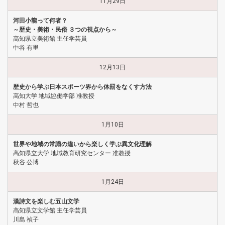
11月29日
河田小龍って何者？
～歴史・美術・民俗 ３つの視点から～
高知県立美術館 主任学芸員
中谷 有里
12月13日
歴史から学ぶ日本スポーツ界から体罰をなくす方法
高知大学 地域協働学部 准教授
中村 哲也
1月10日
世界や地域の常識の違いから楽しく学ぶ異文化理解
高知県立大学 地域教育研究センター 准教授
秋谷 公博
1月24日
漢詩文を楽しむ五山文学
高知県立文学館 主任学芸員
川島 禎子