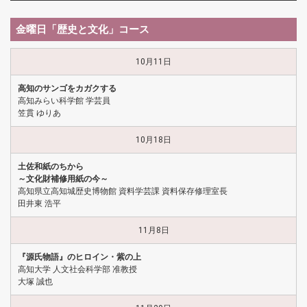
金曜日「歴史と文化」コース
10月11日
高知のサンゴをカガクする
高知みらい科学館 学芸員
笠貫 ゆりあ
10月18日
土佐和紙のちから
～文化財補修用紙の今～
高知県立高知城歴史博物館 資料学芸課 資料保存修理室長
田井東 浩平
11月8日
『源氏物語』のヒロイン・紫の上
高知大学 人文社会科学部 准教授
大塚 誠也