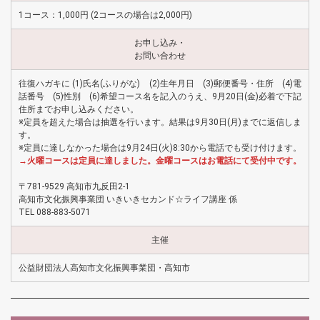
1コース：1,000円 (2コースの場合は2,000円)
お申し込み・
お問い合わせ
往復ハガキに (1)氏名(ふりがな) (2)生年月日 (3)郵便番号・住所 (4)電
話番号 (5)性別 (6)希望コース名を記入のうえ、9月20日(金)必着で下記
住所までお申し込みください。
※定員を超えた場合は抽選を行います。結果は9月30日(月)までに返信しま
す。
※定員に達しなかった場合は9月24日(火)8:30から電話でも受け付けます。
→火曜コースは定員に達しました。金曜コースはお電話にて受付中です。
〒781-9529 高知市九反田2-1
高知市文化振興事業団 いきいきセカンド☆ライフ講座 係
TEL 088-883-5071
主催
公益財団法人高知市文化振興事業団・高知市