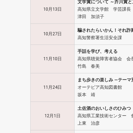
文学賞について ～芥川賞と
10月13日
高知県立文学館 学芸課長
津田 加須子
騙されたらいかん！それ詐
10月27日
高知警察署生活安全課
手話を学び、考える
11月10日
高知県聴覚障害者協会 会
竹島 春美
まち歩きの楽しみ ―テーマ
11月24日
オーテピア高知図書館
坂本 靖
土佐酒のおいしさのひみつ
12月1日
高知県工業技術センター 
上東 治彦