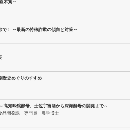
直木賞～
欺で！ ～最新の特殊詐欺の傾向と対策～
長
別歴史めぐりのすすめ―
 ～高知吟醸酵母、土佐宇宙酒から深海酵母の開発まで～
食品開発課 専門員 農学博士