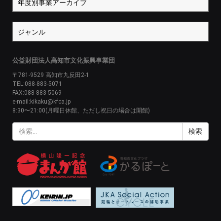
公益財団法人高知市文化振興事業団
〒781-9529 高知市九反田2-1
TEL:088-883-5071
FAX:088-883-5069
e-mail:kikaku@kfca.jp
8:30〜21:00(月曜日休館、ただし祝日の場合は開館)
検
索: