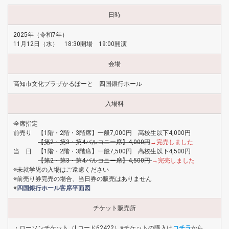
日時
2025年（令和7年）
11月12日（水） 18:30開場 19:00開演
会場
高知市文化プラザかるぽーと 四国銀行ホール
入場料
全席指定
前売り 【1階・2階・3階席】一般7,000円 高校生以下4,000円
【第2・第3・第4バルコニー席】4,000円
→完売しました
当 日 【1階・2階・3階席】一般7,500円 高校生以下4,500円
【第2・第3・第4バルコニー席】4,500円
→完売しました
※未就学児の入場はご遠慮ください
※前売り券完売の場合、当日券の販売はありません
※
四国銀行ホール客席平面図
チケット販売所
・ローソンチケット（Lコード62422）※チケットの購入は
コチラ
から