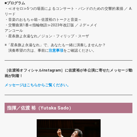
■プログラム
・≪オセロ≫5つの場面によるコンサート・バンドのための交響的素描 ／ A.
リード
・音楽のおもちゃ箱～佐渡裕のトークと音楽～
・交響曲第1番≪指輪物語≫2023年改訂版 ／ J.デ＝メイ
アンコール
・星条旗よ永遠なれ／ジョン・フィリップ・スーザ
※「星条旗よ永遠なれ」で、あなたも一緒に演奏しませんか？
演奏希望の方は、事前に
注意事項
をご確認ください。
［佐渡裕オフィシャルInstagram］に佐渡裕が本公演に寄せたメッセージ動
画が到着！
メッセージはこちらからご覧ください。
指揮／佐渡 裕（Yutaka Sado）