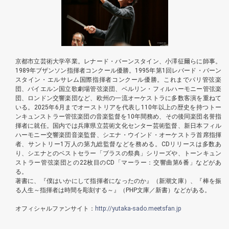
京都市立芸術大学卒業。レナード・バーンスタイン、小澤征爾らに師事。
1989年ブザンソン指揮者コンクール優勝。1995年第1回レバード・バーン
スタイン・エルサレム国際指揮者コンクール優勝。これまでパリ管弦楽
団、バイエルン国立歌劇場管弦楽団、ベルリン・フィルハーモニー管弦楽
団、ロンドン交響楽団など、欧州の一流オーケストラに多数客演を重ねて
いる。2025年6月までオーストリアを代表し110年以上の歴史を持つトー
ンキュンストラー管弦楽団の音楽監督を10年間務め、その後同楽団名誉指
揮者に就任。国内では兵庫県立芸術文化センター芸術監督、新日本フィル
ハーモニー交響楽団音楽監督、シエナ・ウインド・オーケストラ首席指揮
者、サントリー1万人の第九総監督などを務める。CDリリースは多数あ
り、シエナとのベストセラー「ブラスの祭典」シリーズや、トーンキュン
ストラー管弦楽団との22枚目のCD「マーラー：交響曲第6番」などがあ
る。
著書に、『僕はいかにして指揮者になったのか』（新潮文庫）、『棒を振
る人生～指揮者は時間を彫刻する～』（PHP文庫／新書）などがある。
オフィシャルファンサイト：
http://yutaka-sado.meetsfan.jp