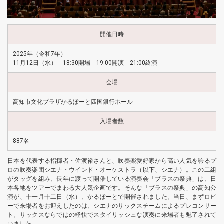
開催日時
2025年（令和7年）
11月12日（水） 18:30開場 19:00開演 21:00終演
会場
高知市文化プラザかるぽーと四国銀行ホール
入場者数
887名
日本を代表する指揮者・佐渡裕さんと、吹奏楽愛好家から高い人気を誇るプ
ロの吹奏楽団シエナ・ウインド・オーケストラ（以下、シエナ）。この二組
がタッグを組み、長年に渡って開催している演奏会「ブラスの祭典」は、日
本各地をツアーでまわる大人気企画です。そんな「ブラスの祭典」の高知公
演が、十一月十二日（水）、かるぽーとで開催されました。当日、まずロビ
ーで来場者をお迎えしたのは、シエナのサックスチームによるプレコンサー
ト。サックスならではの軽快でスタイリッシュな演奏に来場者も魅了されて