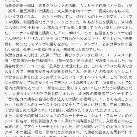
いました。
演幕会の第一部は、古典クラシックの名曲、Ａ．リード作曲『オセロ』（第
一楽章～第五楽章）の演奏と、大人気の名物コーナー「音楽のおもちゃ箱」
というプログラム。「おもちゃ箱」では、佐渡さんのトークを交え、ポップ
スや演歌、映画音楽などクラシックとはまた一味ちがう曲を演奏し、来場者
にも掛け声や手拍子、足踏みなどで演奏に参加してもらい盛り上がりまし
た。コーナーの最後に演奏した『マンボ№５』では、佐渡さんやシエナの皆
さんが色とりどりのカツラをつけて舞台から客席に下り、立ち上がった来場
者も一緒になってマンボを踊りながら「ウー、マンボ！」と掛け声を出す楽
しい演出。会場に一体感が生まれ、来場者は大喜びでした。
休憩をはさんで始まった第二部は、再びクラシックに戻り、Ｊ．デ＝メイ作
曲 『交響曲第一番 指輪物語』（第一楽章～第五楽章）が演奏されました。演
奏会終盤のアンコール曲『星条旗よ 永遠なれ』は、これもブラスの祭典では
おなじみで、来場者が自分の楽器を持ちこみ、佐渡さんの指揮のもとシエナ
の皆さんと舞台に上って共演できるという一大イベントです。この日のため
に三時間かけて遠方からやって来たという高校生もいて、演奏前からすでに
場内は興奮のるつぼ！ 舞台の上に乗りきらないぐらい大勢での演奏とな
り、大盛り上がりの中で幕を閉じました。終演後の来場者アンケートでも
「音の迫力の凄さと会場を巻き込んでの演出が素晴らしく、とても楽しかっ
た」「佐渡さんのオーケストラは音楽をとても身近に感じる。年齢に関係な
く皆が楽しめて最高です」など嬉しい感想をたくさんいただきました。
また、演奏会の前日にはシエナのフルートチーム「シエナ・フルーツ」のメ
ンバー四名が、特別養護老人ホーム高知市福寿園を訪問し、入所者とそのご
家族に向けてアウトリーチを行いました。誰もが聞いたことのあるクラシッ
クや日本の童謡・唱歌、演歌などが演奏され、入所者の皆さんも思わず口ず