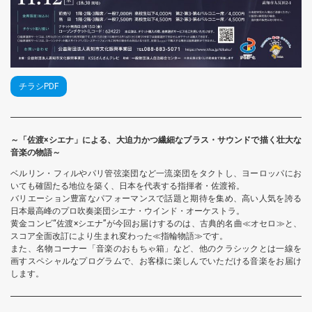
チラシPDF
～「佐渡×シエナ」による、大迫力かつ繊細なブラス・サウンドで描く壮大な
音楽の物語～
ベルリン・フィルやパリ管弦楽団など一流楽団をタクトし、ヨーロッパにお
いても確固たる地位を築く、日本を代表する指揮者・佐渡裕。
バリエーション豊富なパフォーマンスで話題と期待を集め、高い人気を誇る
日本最高峰のプロ吹奏楽団シエナ・ウインド・オーケストラ。
黄金コンビ“佐渡×シエナ”が今回お届けするのは、古典的名曲≪オセロ≫と、
スコア全面改訂により生まれ変わった≪指輪物語≫です。
また、名物コーナー「音楽のおもちゃ箱」など、他のクラシックとは一線を
画すスペシャルなプログラムで、お客様に楽しんでいただける音楽をお届け
します。