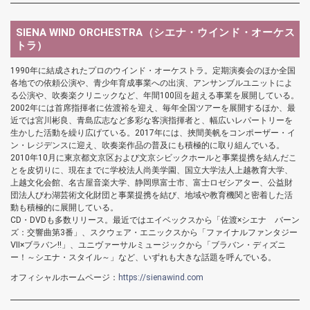
SIENA WIND ORCHESTRA（シエナ・ウインド・オーケス
トラ）
1990年に結成されたプロのウインド・オーケストラ。定期演奏会のほか全国
各地での依頼公演や、青少年育成事業への出演、アンサンブルユニットによ
る公演や、吹奏楽クリニックなど、年間100回を超える事業を展開している。
2002年には首席指揮者に佐渡裕を迎え、毎年全国ツアーを展開するほか、最
近では宮川彬良、青島広志など多彩な客演指揮者と、幅広いレパートリーを
生かした活動を繰り広げている。2017年には、挾間美帆をコンポーザー・イ
ン・レジデンスに迎え、吹奏楽作品の普及にも積極的に取り組んでいる。
2010年10月に東京都文京区および文京シビックホールと事業提携を結んだこ
とを皮切りに、現在までに学校法人尚美学園、国立大学法人上越教育大学、
上越文化会館、名古屋音楽大学、静岡県富士市、富士ロゼシアター、公益財
団法人びわ湖芸術文化財団と事業提携を結び、地域や教育機関と密着した活
動も積極的に展開している。
CD・DVDも多数リリース。最近ではエイベックスから「佐渡×シエナ バーン
ズ：交響曲第3番」、スクウェア・エニックスから「ファイナルファンタジー
Ⅶ×ブラバン!!」、ユニヴァーサルミュージックから「ブラバン・ディズニ
ー！～シエナ・スタイル～」など、いずれも大きな話題を呼んでいる。
オフィシャルホームページ：
https://sienawind.com