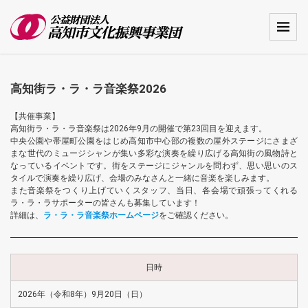
高知街ラ・ラ・ラ音楽祭2026
【共催事業】
高知街ラ・ラ・ラ音楽祭は2026年9月の開催で第23回目を迎えます。
中央公園や帯屋町公園をはじめ高知市中心部の複数の屋外ステージにさまざ
まな世代のミュージシャンが集い多彩な演奏を繰り広げる高知街の風物詩と
なっているイベントです。街をステージにジャンルを問わず、思い思いのス
タイルで演奏を繰り広げ、会場のみなさんと一緒に音楽を楽しみます。
また音楽祭をつくり上げていくスタッフ、当日、各会場で頑張ってくれる
ラ・ラ・ラサポーターの皆さんも募集しています！
詳細は、
ラ・ラ・ラ音楽祭ホームページ
をご確認ください。
日時
2026年（令和8年）9月20日（日）