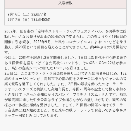
入場者数
9月16日（土）22組77名
9月17日（日）132組453名
2002年、仙台市の「定禅寺ストリートジャズフェスティバル」をお手本に始
動した小さなお祭りが沢山の皆様の力で支えられ、この春ようやく19回目の
開催に引き続き、2023年9月、台風やコロナウイルスによる中止などを乗り
越え、第20回という節目を迎えることができました。約4年ぶりの9月開催で
す。
今回は、20周年を記念し2日間開催しました。1日目は次世代を担う若者達で
あり軽音祭を盛り上げてきた高校生バンドや、そのOB・OGの22組が参加
し、高知の音楽シーンの新たな1ページを彩りました。
2日目は、ここまでラ・ラ・ラ音楽祭を盛り上げてきた出演者をはじめ、132
組のミュージシャンが、高知市中心部の街をステージに様々なジャンルの音
楽で観客を魅了してくれました。また、2日目の最後を飾ったのは、ラ・ラ・
ラオールスターズと共演した高知市長と、今回20周年を記念して快く参加を
引き受けて下さった高知ゆかりのバンド「フラチナリズム」さんです。熱気
が最高潮に達した中央公園はライブ会場さながらの盛り上がりで、観客の皆
様との一体感に感銘を受けました。そして、21回目の開催へ向けてラ・ラ・
ラ音楽祭は動き始めました。また来年の秋ラ・ラ・ラでお会いできる事をス
タッフ一同楽しみにしております。