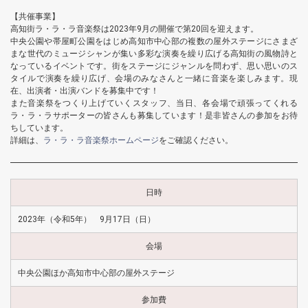
【共催事業】
高知街ラ・ラ・ラ音楽祭は2023年9月の開催で第20回を迎えます。
中央公園や帯屋町公園をはじめ高知市中心部の複数の屋外ステージにさまざ
まな世代のミュージシャンが集い多彩な演奏を繰り広げる高知街の風物詩と
なっているイベントです。街をステージにジャンルを問わず、思い思いのス
タイルで演奏を繰り広げ、会場のみなさんと一緒に音楽を楽しみます。現
在、出演者・出演バンドを募集中です！
また音楽祭をつくり上げていくスタッフ、当日、各会場で頑張ってくれる
ラ・ラ・ラサポーターの皆さんも募集しています！是非皆さんの参加をお待
ちしています。
詳細は、
ラ・ラ・ラ音楽祭ホームページ
をご確認ください。
日時
2023年（令和5年） 9月17日（日）
会場
中央公園ほか高知市中心部の屋外ステージ
参加費