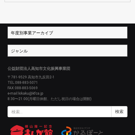
公益財団法人高知市文化振興事業団
〒781-9529 高知市九反田2-1
TEL:088-883-5071
FAX:088-883-5069
e-mail:kikaku@kfca.jp
8:30〜21:00(月曜日休館、ただし祝日の場合は開館)
検
索: