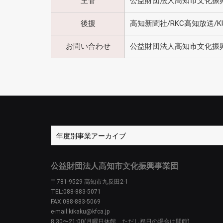
主管
公益財団法人高知市文化振
後援
高知新聞社/RKC高知放送/
お問い合わせ
公益財団法人高知市文化振興事業
公益財団法人高知市文化振興事業団
〒781-9529 高知市九反田2-1
TEL:088-883-5071
FAX:088-883-5069
e-mail:kikaku@kfca.jp
8:30〜21:00(月曜日休館、ただし祝日の場合は開館)