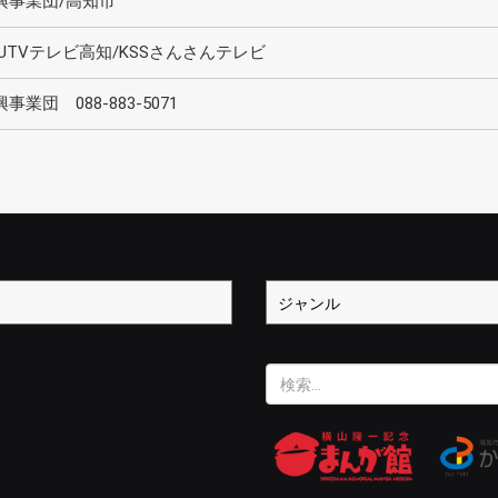
興事業団/高知市
KUTVテレビ高知/KSSさんさんテレビ
団 088-883-5071
検
索: