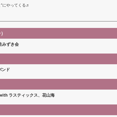
”にやってくる♬
ー）
佐みずき会
バンド
ith ラスティックス、花山海