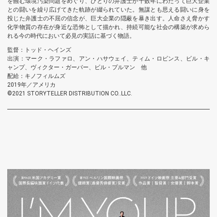
を蝕む環境汚染問題をめぐり、ひとりの弁護士が十数年にわたって巨大企業
との闘いを繰り広げてきた軌跡が綴られていた。無謀とも思える闘いに身を
投じた弁護士の不屈の信念が、巨大企業の隠蔽を暴き出す。人命さえ脅かす
化学物質の存在が身近な恐怖として描かれ、持続可能な社会の構築が求めら
れる今の時代において必見の実話に基づく物語。
監督：トッド・ヘインズ
出演：マーク・ラファロ、アン・ハサウェイ、ティム・ロビンス、ビル・キ
ャンプ、ヴィクター・ガーバー、ビル・プルマン 他
配給：キノフィルムズ
2019年／アメリカ
©2021 STORYTELLER DISTRIBUTION CO..LLC.