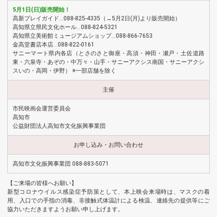
5月1日(日)販売開始！
高新プレイガイド…088-825-4335（→5月2日(月)より販売開始）
高知県立県民文化ホール…088-824-5321
高知県立美術館ミュージアムショップ…088-866-7653
金高堂書店本店…088-822-0161
サニーマート県内各店（とさのさと御座・高須・神田・瀬戸・土佐道路
東・六泉寺・あぞの・中万々・山手・サニーアクシス南国・サニーアクシ
スいの・高岡・伊野） ※一部店舗を除く
主催
市民映画会運営委員会
高知市
公益財団法人高知市文化振興事業団
お申し込み・お問い合わせ
高知市文化振興事業団 088-883-5071
【ご来場の皆様へお願い】
新型コロナウイルス感染症予防策として、本上映会来場時は、マスクの着
用、入口での手指の消毒、非接触式体温計による検温、連絡先の提供等にご
協力いただきますようお願い申し上げます。