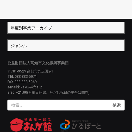
公益財団法人高知市文化振興事業団
〒781-9529 高知市九反田2-1
TEL:088-883-5071
FAX:088-883-5069
e-mail:kikaku@kfca.jp
8:30〜21:00(月曜日休館、ただし祝日の場合は開館)
検
索: