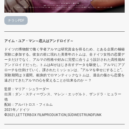
チラシPDF
アイム・ユア・マン～恋人はアンドロイド～
ドイツの博物館で働く学者アルマは研究資金を得るため、とある企業の極秘
実験に参加する。彼女の前に現れた美青年のトムは、全ドイツ女性の恋愛デ
ータだけでなく、アルマの性格や好みに完璧に合うよう設計された高性能AI
アンドロイドだった。トムはAIがはじき出すデータを駆使し、アルマにアプ
ローチを仕掛けていく。課されたミッションは、“アルマを幸せにすること”。
実験期間は３週間。献身的でロマンティックなトムは、過去の傷から恋愛を
遠ざけてきたアルマの心を変えることが出来るのか ― ？
監督：マリア・シュラーダー
出演：ダン・スティーヴンス、マレン・エッゲルト、ザンドラ・ヒュラー
他
配給：アルバトロス・フィルム
2021年／ドイツ
©2021,LETTERBOX FILMPRODUKTION,SÜDWESTRUNDFUNK