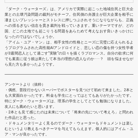
「ダーク・ウォーターズ」は、アメリカで実際に起こった地域住民と巨大企
業との土壌汚染問題の裁判がモチーフ。住民側の弁護士が巨大企業を相手に
凄まじいプレッシャーとストレスに押しつぶされそうになりながらも、正義
への揺るぎない信念を貫き裁判を戦っていきます。重いテーマですが、どの
国、どこの土地でも起こりうる問題をあらためて考えなおす良いきっかけに
なったのではないでしょうか。
「アイム・ユア・マン」は、相手女性の性格とニーズに完璧に応えられるよ
うプログラムされた高性能AIアンドロイドと、悲しい恋の傷を持つ女性学者
が3週間恋人として過ごす“実験”の日々を描くラブロマンス。自分の欲求に何
でも素直に従う彼は果たして本当の理想の恋人なのか･･･？ 頭を悩ませなが
ら見た方も多かったようです。
アンケートより（抜粋）
・偶然、普段行かないスーパーでポスターを見つけて初めて来ました。2本と
も大変面白かったです。料金も学生にとってはとてもありがたかったです。
特にダーク・ウォーターズは、理系の学生としてとても勉強になりました。
友人にも薦めたいと思います。
・2本とも見て感じたのは未来について「将来の先について考えろ」と問われ
た作品だと思った。
・ドキュメンタリーよく見るのでダーク・ウォーターもドキュメントは楽し
むというより教えるべきテーマを与えてもらえます。個人的にはアイム・ユ
ア・マンが良かったです。