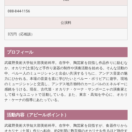
088-844-1156
公演料
3万円（応相談）
プロフィール
武蔵野美術大学短大部美術科卒。在学中、陶芸家を目指し作品作りに励むな
か、オカリナ(土笛)など手作り楽器の制作や演奏活動を始める。そんな活動の
中、ペルー人のミュージシャンと出会い共演するうちに、アンデス音楽の魅
力にひかれる。本場の音楽を直に学びたいとペルー・ボリビアに遊学。現地
のミュージシャンと交流し、アンデス地方独特のカーニバルのエネルギーに
感銘をうける。現在、古代笛・オカリナ・ケーナ・サンポーニャの演奏家と
して様々なユニットで活動している。また、東京・高知を中心に、オカリ
ナ・ケーナの指導にあたっている。
活動内容（アピールポイント）
武蔵野美術大学短大部美術科卒。在学中、陶芸家を目指すが、食器作りから
オカリナ（土笛）作りへ転向、約2年間に数百個のオカリナを作るほど熱中す