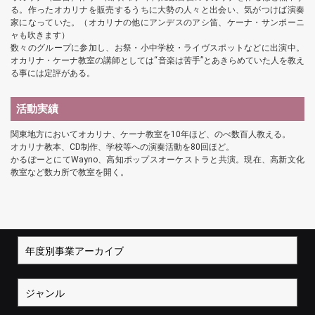
る。作ったオカリナを販売するうちに大勢の人々と出会い、気がつけば演奏
家になっていた。（オカリナの他にアンデスのアシ笛、ケーナ・サンポーニ
ャも吹きます）
数々のグループに参加し、お祭・小中学校・ライヴスポットなどに出演中。
オカリナ・ケーナ教室の講師としては“音楽は苦手”とあきらめていた人を教え
る事には定評がある。
活動実績
関東地方においてオカリナ、ケーナ教室を10年ほど、のべ数百人教える。
オカリナ教本、CD制作、学校等への演奏活動を80回ほど。
かるぽーとにてWayno、高知ポップスオーケストラと共演。現在、高新文化
教室など数カ所で教室を開く。