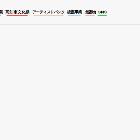
賞
高知市文化祭
アーティストバンク
後援事業
出版物
SNS