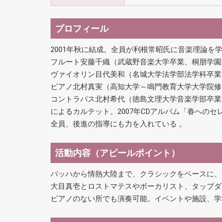
プロフィール
2001年秋に結成。全員が利根常昭氏に音楽理論を
フルート安藤千織（武蔵野音楽大学卒業、桐朋学園
ヴァイオリン目代美和（名城大学法学部法学科卒業
ピアノ北村真実（高知大学～鳴門教育大学大学院修
コントラバス北村希代（徳島文理大学音楽学部卒業
によるカルテット。2007年CDアルバム「春への
全員、後進の指導にも力を入れている 。
活動内容（アピールポイント）
バッハから情熱大陸まで、クラシックをベースに、
大目真壱とロストマテスやボーカリスト、タップダ
ピアノのない所でも演奏可能。イベントや施設、学