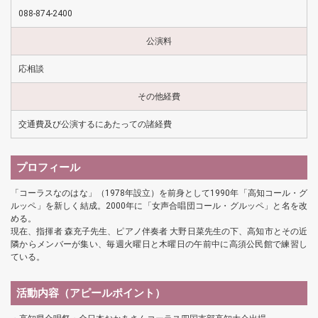
088-874-2400
公演料
応相談
その他経費
交通費及び公演するにあたっての諸経費
プロフィール
「コーラスなのはな」（1978年設立）を前身として1990年「高知コール・グ
ルッペ」を新しく結成。2000年に「女声合唱団コール・グルッペ」と名を改
める。
現在、指揮者 森充子先生、ピアノ伴奏者 大野日菜先生の下、高知市とその近
隣からメンバーが集い、毎週火曜日と木曜日の午前中に高須公民館で練習し
ている。
活動内容（アピールポイント）