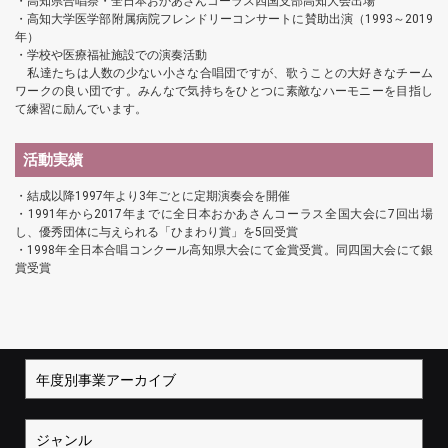
・高知県合唱祭・全日本おかあさんコーラス四国支部高知大会出場
・高知大学医学部附属病院フレンドリーコンサートに賛助出演（1993～2019
年）
・学校や医療福祉施設での演奏活動
私達たちは人数の少ない小さな合唱団ですが、歌うことの大好きなチーム
ワークの良い団です。みんなで気持ちをひとつに素敵なハーモニーを目指し
て練習に励んでいます。
活動実績
・結成以降1997年より3年ごとに定期演奏会を開催
・1991年から2017年までに全日本おかあさんコーラス全国大会に7回出場
し、優秀団体に与えられる「ひまわり賞」を5回受賞
・1998年全日本合唱コンクール高知県大会にて金賞受賞。同四国大会にて銀
賞受賞