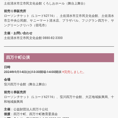
土佐清水市立市民文化会館 くろしおホール（舞台上舞台）
前売り券販売所
ローソンチケット（Lコード62116）、土佐清水市立市民文化会館、土佐清水
市立中央公民館、サニーマート清水店、プラザパル、フジグラン四万十、サ
ングリーンクリハラ（宿毛市）
主催・お問い合わせ
土佐清水市立市民文化会館 0880-82-3300
四万十町公演
日時
2024年9月14日(土)13:30開場 14:00開演
※完売しました。
会場
窪川四万十会館（舞台上舞台）
前売り券販売所
ローソンチケット（Lコード62116）、窪川四万十会館、大正地域振興局、十
和地域振興局
主催
：公益財団法人四万十公社
後援
：四万十町、四万十町教育委員会