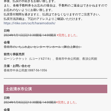
券後、払戻の手続きをお願い致します。
また、各種手数料券をお忘れの場合は、手数料のご返金はできかねますので
お忘れのないようにお願い致します。
払戻受付期間を過ぎますと、払戻はできなくなりますのでご注意下さい。
払戻方法詳細は、下記のアドレスよりご確認いただけます。
https://l-tike.com/oc/lt/haraimodoshi/
日時
2024年9月1日(日)13:30開場 14:00開演
※完売しました。
会場
香南市のいちふれあいセンター サンホール（舞台上舞台）
前売り券販売所
ローソンチケット（Lコード62116）、香南市中央公民館、夜須公民館
主催・お問い合わせ
香南市中央公民館 0887-56-1056
土佐清水市公演
日時
2024年9月8日(日)13:30開場 14:00開演
※完売しました。
会場