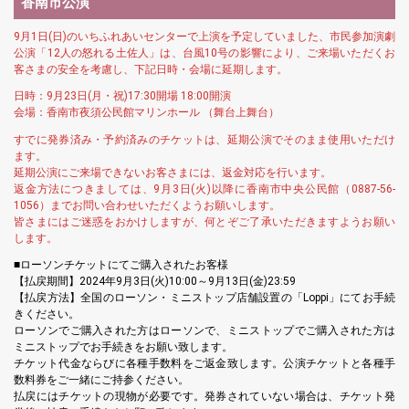
香南市公演
9月1日(日)のいちふれあいセンターで上演を予定していました、市民参加演劇
公演「12人の怒れる土佐人」は、台風10号の影響により、ご来場いただくお
客さまの安全を考慮し、下記日時・会場に延期します。
日時：9月23日(月・祝)17:30開場 18:00開演
会場：香南市夜須公民館マリンホール （舞台上舞台）
すでに発券済み・予約済みのチケットは、延期公演でそのまま使用いただけ
ます。
延期公演にご来場できないお客さまには、返金対応を行います。
返金方法につきましては、9月3日(火)以降に香南市中央公民館（0887-56-
1056）までお問い合わせいただくようお願いします。
皆さまにはご迷惑をおかけしますが、何とぞご了承いただきますようお願い
します。
■ローソンチケットにてご購入されたお客様
【払戻期間】2024年9月3日(火)10:00～9月13日(金)23:59
【払戻方法】全国のローソン・ミニストップ店舗設置の「Loppi」にてお手続
きください。
ローソンでご購入された方はローソンで、ミニストップでご購入された方は
ミニストップでお手続きをお願い致します。
チケット代金ならびに各種手数料をご返金致します。公演チケットと各種手
数料券をご一緒にご持参ください。
払戻にはチケットの現物が必要です。発券されていない場合は、チケット発