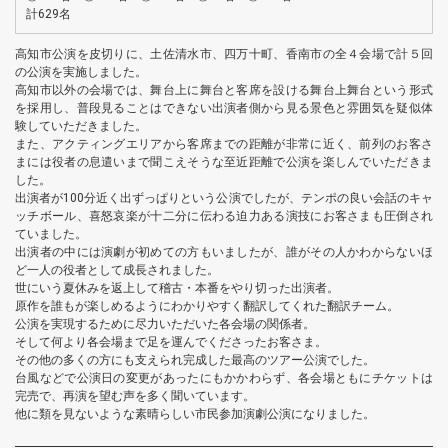
計629名
高知市公演を皮切りに、土佐清水市、四万十町、香南市の全４会場で計５回
の公演を実施しました。
高知市以外の会場では、舞台上に舞台と客席を設ける舞台上舞台という形式
を採用し、普段見ることはできない出演者側から見る景色と雰囲気を疑似体
験していただきました。
また、アクティングエリアから客席までの距離が非常に近く、前列のお客さ
まには役者の息遣いまで聞こえそうな至近距離で公演を楽しんでいただきま
した。
出演者が100分近く出ずっぱりという公演でしたが、テンポの良い会話のキャ
ッチボール、喜怒哀楽が十二分に伝わる迫力ある演技にお客さまも圧倒され
ていました。
出演者の中には演劇が初めての方もいましたが、誰がその人かわからないほ
ど一人の役者として成長されました。
世にいう夏休みを返上して稽古・本番をやり切った出演者。
原作を誰もが楽しめるようにわかりやすく翻訳してくれた翻訳チーム。
公演を実現するために尽力いただいた各会場の関係者。
そして何より各会場まで足を運んでくださったお客さま。
その他の多くの方にも支えられ完成した最高のツアー公演でした。
台風などで公演日の変更があったにもかかわらず、各会場ともにチケットは
完売で、再演を望む声を多く聞いています。
他に類を見ないような素晴らしい市民参加演劇公演になりました。