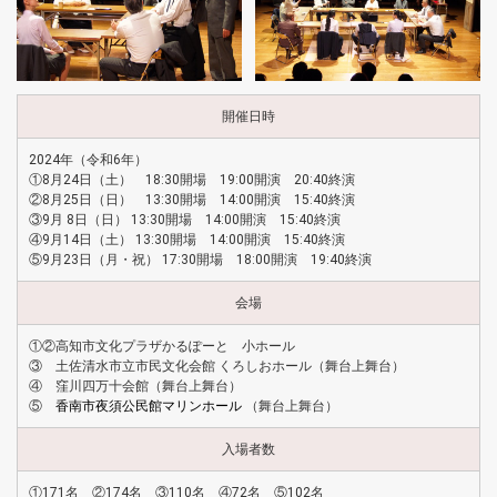
開催日時
2024年（令和6年）
①8月24日（土） 18:30開場 19:00開演 20:40終演
②8月25日（日） 13:30開場 14:00開演 15:40終演
③9月 8日（日） 13:30開場 14:00開演 15:40終演
④9月14日（土） 13:30開場 14:00開演 15:40終演
⑤9月23日（月・祝） 17:30開場 18:00開演 19:40終演
会場
①②高知市文化プラザかるぽーと 小ホール
③ 土佐清水市立市民文化会館 くろしおホール（舞台上舞台）
④ 窪川四万十会館（舞台上舞台）
⑤
香南市夜須公民館マリンホール
（舞台上舞台）
入場者数
①171名 ②174名 ③110名 ④72名 ⑤102名