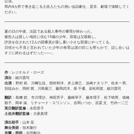
公演。
県内4カ所で巻き起こる土佐人たちの熱い会話劇を、是非、劇場で体験してく
ださい。
夏の日の午後、法廷である殺人事件の審理が終わった。
被告人は貧しい地区に住む19歳の少年。容疑は父親殺し。
評決を任された12人の陪審員が蒸し暑い小さな部屋にやってくる。
日頃から不良と言われていた少年の有罪は誰の目にも明らかで、話し合いは
すぐに終わるはずだった───。
作
：レジナルド・ローズ
演出
：細川貴司
出演
：野村 裕、川﨑弘佳、西村和洋、井上琢己、浜崎ナタリア、松木一男、
別役みか、岡村 茜、川島敬三、藤岡武洋、柴 千優、岩松和賀、細川貴司
翻訳
：島﨑 碧、市川理沙、神田芳子、藤崎琴子、藤本理子、松下晴男、徳橋
順子、岡本 淑、リチャード・スワンソン、吉岡いつか、吉冨 文、竹内一二三
英日翻訳監修
：永田景子
土佐弁翻訳監修
：大家真理
演出助手
：山本 栞
舞台美術
：領木隆行
音響・照明
：吉田剛治